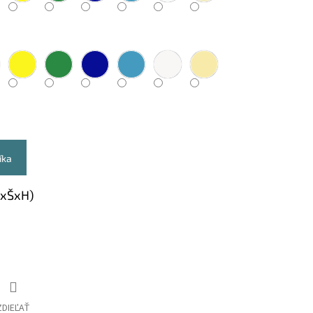
íka
VxŠxH)
ZDIEĽAŤ