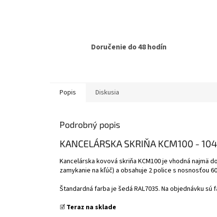
Doručenie do 48 hodín
Popis
Diskusia
Podrobný popis
KANCELÁRSKA SKRIŇA KCM100 - 104
Kancelárska kovová skriňa KCM100 je vhodná najmä do k
zamykanie na kľúč) a obsahuje 2 police s nosnosťou 6
Štandardná farba je šedá RAL7035. Na objednávku sú 
☑️
Teraz na sklade