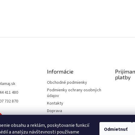
Informácie
Prijíma
platby
Obchodné podmienky
@
lamaj.sk
Podmienky ochrany osobných
44 411 480
údajov
07 732 870
Kontakty
Doprava
Spôsoby platby
enie obsahu a reklám, poskytovanie funkcií
Moja objednávka
Odmietnuť
édií a analýzu návštevnosti používame