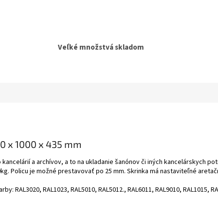
Veľké množstvá skladom
0 x 1000 x 435 mm
ancelárií a archívov, a to na ukladanie šanónov či iných kancelárskych po
0kg. Policu je možné prestavovať po 25 mm. Skrinka má nastaviteľné aretač
farby: RAL3020, RAL1023, RAL5010, RAL5012., RAL6011, RAL9010, RAL1015, R