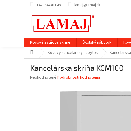
Prejsť
+421 944 411 480
lamaj@lamaj.sk
na
obsah
Kovové šatňové skrine
Školský nábytok
Kov
Domov
Kovový kancelársky nábytok
Kancelárska
Kancelárska skriňa KCM100
Priemerné
Neohodnotené
Podrobnosti hodnotenia
hodnotenie
produktu
je
0,0
z
5
hviezdičiek.