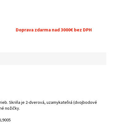
Doprava zdarma nad 3000€ bez DPH
trieb. Skriňa je 2-dverová, uzamykateľná (dvojbodové
né nožičky.
AL9005