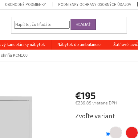
OBCHODNÉ PODMIENKY
PODMIENKY OCHRANY OSOBNÝCH ÚDAJOV
HĽADAŤ
ový kancelársky nábytok
Nábytok do ambulancie
Šatňové lavi
 skriňa KCM100
€195
€239,85 vrátane DPH
Jednotková
Zvoľte variant
cena: