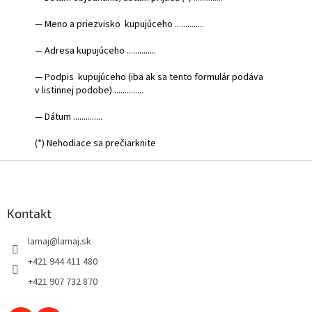
— Meno a priezvisko kupujúceho ..............
— Adresa kupujúceho ..............
— Podpis kupujúceho (iba ak sa tento formulár podáva
v listinnej podobe) ..............
— Dátum ..............
(*) Nehodiace sa prečiarknite
Z
á
p
ä
Kontakt
t
lamaj
@
lamaj.sk
i
e
+421 944 411 480
+421 907 732 870