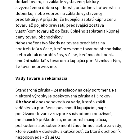
dodaní tovaru, na základe vystavenej faktúry
s vyznačenou dobou splatnosti, prípadne v hotovosti na
dobierku, alebo vopred na základe vystavenej
predfaktúry. V prípade, že kupujúci zaplatí kúpnu cenu
tovaru až po jeho prevzatí, predávajúci zostáva
vlastníkom tovaru až do času úplného zaplatenia kúpnej
ceny tovaru obchodníkovi.
Nebezpečenstvo škody na tovare prechádza na
spotrebiteľa v čase, keď prevezme tovar od obchodníka,
alebo ak tak neurobí včas, v čase, keď mu obchodník
umožní nakladať s tovarom a kupujúci poruší zmluvu tým,
že tovar neprevezme.
Vady tovaru a reklamácia
Štandardná záruka
-
24 mesiacov na celý sortiment. Na
niektoré výrobky je poskytovaná záruka až 5 rokov
.
Obchodník
nezodpovedá za vady, ktoré vznikli
v dôsledku porušenia povinností kupujúcim, napr.:
používanie tovaru v rozpore s návodom o používaní,
mechanické poškodenia, neodborná manipulácia,
poškodenia spôsobené montážnou firmou alebo za vady,
ktoré vznikli v dôsledku skutočností, za ktoré obchodník
nezodpovedá - ďalej OZ.