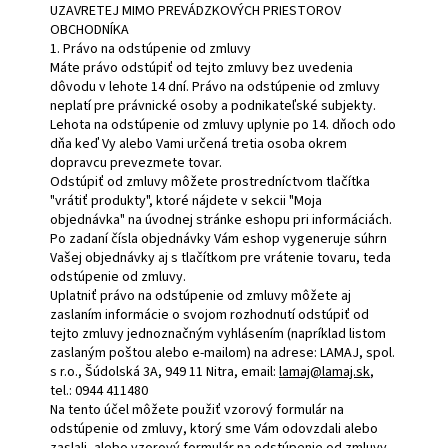
UZAVRETEJ MIMO PREVÁDZKOVÝCH PRIESTOROV
OBCHODNÍKA
1. Právo na odstúpenie od zmluvy
Máte právo odstúpiť od tejto zmluvy bez uvedenia
dôvodu v lehote 14 dní. Právo na odstúpenie od zmluvy
neplatí pre právnické osoby a podnikateľské subjekty.
Lehota na odstúpenie od zmluvy uplynie po 14. dňoch odo
dňa keď Vy alebo Vami určená tretia osoba okrem
dopravcu prevezmete tovar.
Odstúpiť od zmluvy môžete prostredníctvom tlačítka
"vrátiť produkty", ktoré nájdete v sekcii "Moja
objednávka" na úvodnej stránke eshopu pri informáciách.
Po zadaní čísla objednávky Vám eshop vygeneruje súhrn
Vašej objednávky aj s tlačítkom pre vrátenie tovaru, teda
odstúpenie od zmluvy.
Uplatniť právo na odstúpenie od zmluvy môžete aj
zaslaním informácie o svojom rozhodnutí odstúpiť od
tejto zmluvy jednoznačným vyhlásením (napríklad listom
zaslaným poštou alebo e-mailom) na adrese: LAMAJ, spol.
s r.o., Šúdolská 3A, 949 11 Nitra, email:
lamaj@lamaj.sk
,
tel.: 0944 411480
Na tento účel môžete použiť vzorový formulár na
odstúpenie od zmluvy, ktorý sme Vám odovzdali alebo