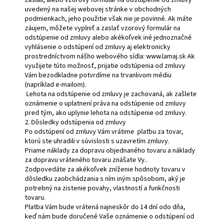
zaslali, alebo vzorový formulár na odstúpenie od zmluvy
uvedený na našej webovej stránke v obchodných
podmienkach, jeho použitie však nie je povinné. Ak máte
záujem, môžete vyplniť a zaslať vzorový formulár na
odstúpenie od zmluvy alebo akékoľvek iné jednoznačné
vyhlásenie o odstúpení od zmluvy aj elektronicky
prostredníctvom nášho webového sídla: www.lamaj.sk Ak
využijete túto možnosť, prijatie odstúpenia od zmluvy
Vám bezodkladne potvrdíme na trvanlivom médiu
(napríklad e-mailom).
Lehota na odstúpenie od zmluvy je zachovaná, ak zašlete
oznámenie o uplatnení práva na odstúpenie od zmluvy
pred tým, ako uplynie lehota na odstúpenie od zmluvy.
2. Dôsledky odstúpenia od zmluvy
Po odstúpení od zmluvy Vám vrátime platbu za tovar,
ktorú ste uhradili v súvislosti s uzavretím zmluvy.
Priame náklady za dopravu objednaného tovaru a náklady
za dopravu vráteného tovaru znášate Vy..
Zodpovedáte za akékoľvek zníženie hodnoty tovaru v
dôsledku zaobchádzania s ním iným spôsobom, aký je
potrebný na zistenie povahy, vlastností a funkčnosti
tovaru.
Platba Vám bude vrátená najneskôr do 14 dní odo dňa,
keď nám bude doručené Vaše oznámenie o odstúpení od