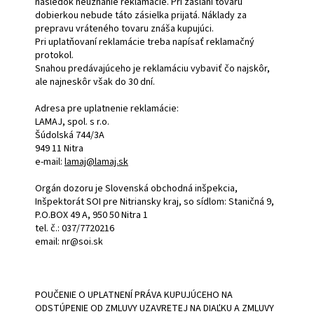
následok neuznanie reklamácie. Pri zaslaní tovaru
dobierkou nebude táto zásielka prijatá. Náklady za
prepravu vráteného tovaru znáša kupujúci.
Pri uplatňovaní reklamácie treba napísať reklamačný
protokol.
Snahou predávajúceho je reklamáciu vybaviť čo najskôr,
ale najneskôr však do 30 dní.
Adresa pre uplatnenie reklamácie:
LAMAJ, spol. s r.o.
Šúdolská 744/3A
949 11 Nitra
e-mail:
lamaj@lamaj.sk
Orgán dozoru je Slovenská obchodná inšpekcia,
Inšpektorát SOI pre Nitriansky kraj, so sídlom: Staničná 9,
P.O.BOX 49 A, 950 50 Nitra 1
tel. č.: 037/7720216
email: nr@soi.sk
POUČENIE O UPLATNENÍ PRÁVA KUPUJÚCEHO NA
ODSTÚPENIE OD ZMLUVY UZAVRETEJ NA DIAĽKU A ZMLUVY