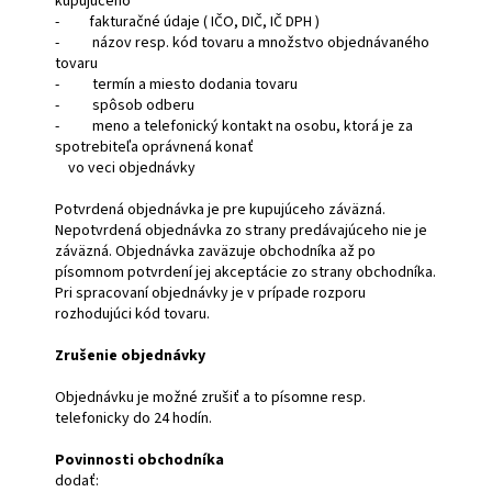
kupujúceho
- fakturačné údaje ( IČO, DIČ, IČ DPH )
- názov resp. kód tovaru a množstvo objednávaného
tovaru
- termín a miesto dodania tovaru
- spôsob odberu
- meno a telefonický kontakt na osobu, ktorá je za
spotrebiteľa oprávnená konať
vo veci objednávky
Potvrdená objednávka je pre kupujúceho záväzná.
Nepotvrdená objednávka zo strany predávajúceho nie je
záväzná. Objednávka zaväzuje obchodníka až po
písomnom potvrdení jej akceptácie zo strany obchodníka.
Pri spracovaní objednávky je v prípade rozporu
rozhodujúci kód tovaru.
Zrušenie objednávky
Objednávku je možné zrušiť a to písomne resp.
telefonicky do 24 hodín.
Povinnosti obchodníka
dodať: