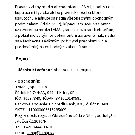
Právne vzťahy medzi obchodníkom LAMAJ, spol. s r.o. a
kupujúcim ( fyzická alebo právnicka osoba ktorá
uskutočňuje nákup) sa riadia všeobecnými obchodnými
podmienkami ( ďalej VOP), kúpnou zmluvou vzájomne
uzatvorenou medzi LAMAJ, spol. s r.o. a spotrebiteľom,
a pokiaľ nie sú týmito dokumentmi upravené inak, riadia
sa všeobecne záväznými právnymi predpismi SR a
predovšetkým Obchodným zákonníkom.
Pojmy
- Učastníci vzťahu
: obchodník a kupujúci
- Obchodník:
LAMAJ, spol. s r.o.
Šúdolská 744/3A, 949 11 Nitra, SR
IČO: 36537349, IČDPH: SK2020148581
Bankové spojenie: Unicredit Bank, a.s., č. účtu: IBAN:
SK7311110000006615295009
Reg. v obch. registri Okresného súdu v Nitre, oddiel ,Sro
,vložka č.12036/N
Tel:: +421 944411480
email:
lamaj@lamaj.sk