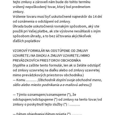
tejto zmluvy a zároveň nám bude do tohto termínu
vrátený nepoškodený tovar, ktorý bol predmetom
zmluvy.
Vrátenie tovaru musí byť uskutočnené najneskôr do 14 dní
od oznámenia o odstúpení od zmluvy.
Úhrada bude uskutočnená rovnakým spôsobom, aký ste
použili pri Vašej platbe, ak ste výslovne nesúhlasili s iným
spôsobom úhrady, a to bez účtovania akýchkoľvek
ďalších poplatkov
VZOROVÝ FORMULÁR NA ODSTÚPENIE OD ZMLUVY
UZAVRETEJ NA DIAĽKU A ZMLUVY UZAVRETEJ MIMO
PREVÁDZKOVÝCH PRIESTOROV OBCHODNÍKA
(Vyplňte a zašlite tento formulár, len ak si želáte odstúpiť
od zmluvy uzavretej na diaľku alebo od zmluvy uzavretej
mimo prevádzkových priestorov obchodníka.)
— Komu ..............
[Obchodník doplní svoje obchodné meno,
sídlo alebo miesto podnikania a e-mailovú adresu]]
:
— Týmto oznamujem/oznamujeme (*), že
odstupujem/odstupujeme (*) od zmluvy na tento tovar/od
zmluvy o poskytnutí tejto služby (*) : ..............
— Dátum objednania/dátum prijatia (*) ..............