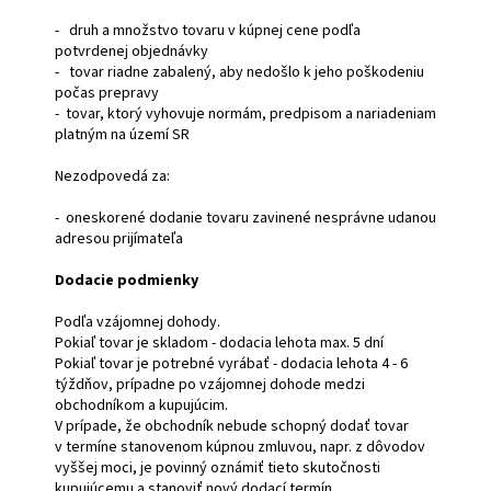
- druh a množstvo tovaru v kúpnej cene podľa
potvrdenej objednávky
- tovar riadne zabalený, aby nedošlo k jeho poškodeniu
počas prepravy
- tovar, ktorý vyhovuje normám, predpisom a nariadeniam
platným na území SR
Nezodpovedá za:
- oneskorené dodanie tovaru zavinené nesprávne udanou
adresou prijímateľa
Dodacie podmienky
Podľa vzájomnej dohody.
Pokiaľ tovar je skladom - dodacia lehota max. 5 dní
Pokiaľ tovar je potrebné vyrábať - dodacia lehota 4 - 6
týždňov, prípadne po vzájomnej dohode medzi
obchodníkom a kupujúcim.
V prípade, že obchodník nebude schopný dodať tovar
v termíne stanovenom kúpnou zmluvou, napr. z dôvodov
vyššej moci, je povinný oznámiť tieto skutočnosti
kupujúcemu a stanoviť nový dodací termín.