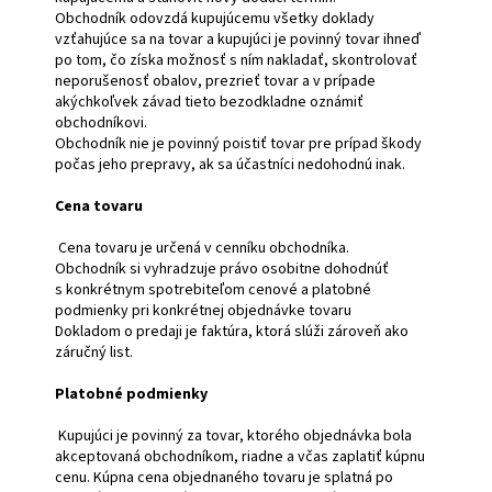
Obchodník odovzdá kupujúcemu všetky doklady
vzťahujúce sa na tovar a kupujúci je povinný tovar ihneď
po tom, čo získa možnosť s ním nakladať, skontrolovať
neporušenosť obalov, prezrieť tovar a v prípade
akýchkoľvek závad tieto bezodkladne oznámiť
obchodníkovi.
Obchodník nie je povinný poistiť tovar pre prípad škody
počas jeho prepravy, ak sa účastníci nedohodnú inak.
Cena tovaru
Cena tovaru je určená v cenníku obchodníka.
Obchodník si vyhradzuje právo osobitne dohodnúť
s konkrétnym spotrebiteľom cenové a platobné
podmienky pri konkrétnej objednávke tovaru
Dokladom o predaji je faktúra, ktorá slúži zároveň ako
záručný list.
Platobné podmienky
Kupujúci je povinný za tovar, ktorého objednávka bola
akceptovaná obchodníkom, riadne a včas zaplatiť kúpnu
cenu. Kúpna cena objednaného tovaru je splatná po