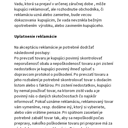
Vadu, ktorá sa prejaví v určenej záručnej dobe , môže
kupujúci reklamovať, ale rozhodnutie obchodníka, či
reklamáciu uzná alebo zamietne, bude vecou
dokazovania kupujúcim, že vada nevznikla bežným
opotrebením výrobku, alebo zavinením kupujúceho.
Uplatnenie reklamácie
Na akceptáciu reklamácie je potrebné dodržať
následovné postupy:
Po prevzatí tovaru je kupujúci povinný skontrolovať
neporušenosť obalu a nepoškodenosť tovaru a pri zistení
nedostatkov je kupujúci povinný ihneď spísať s
dopravcom protokol o poškodení. Po prevzatí tovaru a
jeho rozbalení je potrebné skontrolovať tovar s dodacím
listom alebo s faktúrou. Pri zistení nedostatkov, kupujúci
by nemal používať tovar, na ktorom zistil vadu a je
povinný nás o daných skutočnostiach čo najskôr
informovať. Pokiaľ uznáme reklamáciu, reklamovaný tovar
vám vymeníme, resp. dodáme iný, ktorý si vyberiete,
alebo vám vrátime peniaze. Pri spätnom zasielaní je
potrebné zabaliť tovar tak, aby sa nepoškodil počas
prepravy, nakoľko poškodenie tovaru pri preprave má za