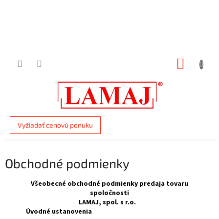
Prejsť
na
obsah
NÁKUP
KOŠÍK
Vyžiadať cenovú ponuku
Obchodné podmienky
Všeobecné obchodné podmienky predaja tovaru
spoločnosti
LAMAJ, spol. s r.o.
Úvodné ustanovenia