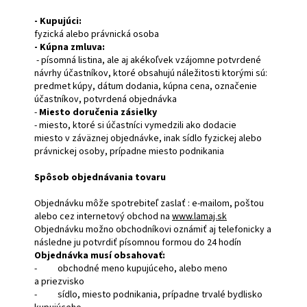
- Kupujúci:
fyzická alebo právnická osoba
- Kúpna zmluva:
- písomná listina, ale aj akékoľvek vzájomne potvrdené
návrhy účastníkov, ktoré obsahujú náležitosti ktorými sú:
predmet kúpy, dátum dodania, kúpna cena, označenie
účastníkov, potvrdená objednávka
-
Miesto doručenia zásielky
- miesto, ktoré si účastníci vymedzili ako dodacie
miesto v záväznej objednávke, inak sídlo fyzickej alebo
právnickej osoby, prípadne miesto podnikania
Spôsob objednávania tovaru
Objednávku môže spotrebiteľ zaslať : e-mailom, poštou
alebo cez internetový obchod na
www.lamaj.sk
Objednávku možno obchodníkovi oznámiť aj telefonicky a
následne ju potvrdiť písomnou formou do 24 hodín
Objednávka musí obsahovať:
- obchodné meno kupujúceho, alebo meno
a priezvisko
- sídlo, miesto podnikania, prípadne trvalé bydlisko