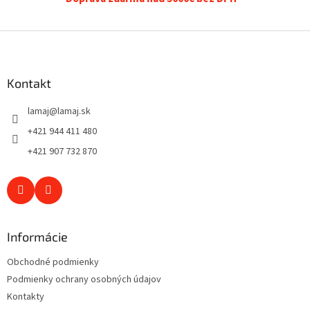
p
i
s
Z
u
á
p
ä
Kontakt
t
lamaj
@
lamaj.sk
i
e
+421 944 411 480
+421 907 732 870
Informácie
Obchodné podmienky
Podmienky ochrany osobných údajov
Kontakty