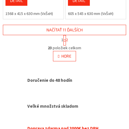
DETAIL
DETAIL
1568 x 415 x 630 mm (VxŠxH)
605 x 545 x 630 mm (VxŠxH)
NAČÍTAŤ 11 ĎALŠÍCH
S
1
2
t
O
r
23
položiek celkom
v
á
l
HORE
n
á
k
d
o
v
a
a
c
Doručenie do 48 hodín
n
i
i
e
e
p
r
v
Veľké množstvá skladom
k
y
v
ý
Doprava zdarma nad 3000€ bez DPH