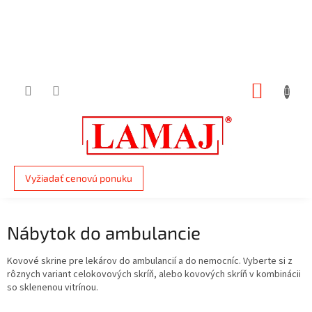
Prejsť
na
obsah
NÁKUP
KOŠÍK
Vyžiadať cenovú ponuku
Nábytok do ambulancie
Kovové skrine pre lekárov do ambulancií a do nemocníc. Vyberte si z
rôznych variant celokovových skríň, alebo kovových skríň v kombinácii
so sklenenou vitrínou.