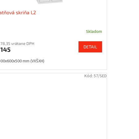
atňová skriňa L2
Skladom
178,35 vrátane DPH
DETAIL
145
800x600x500 mm (VXŠXH)
Kód:
57/SED