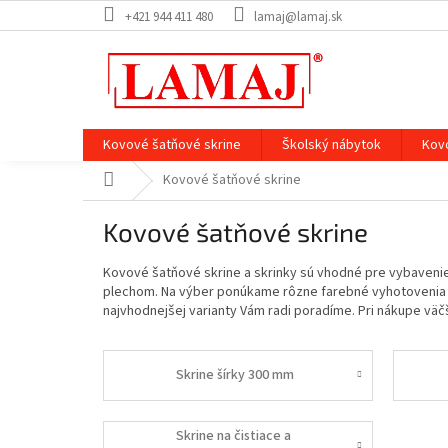
Prejsť
+421 944 411 480
lamaj@lamaj.sk
na
obsah
Kovové šatňové skrine
Školský nábytok
Kov
Domov
Kovové šatňové skrine
Kovové šatňové skrine
Kovové šatňové skrine a skrinky sú vhodné pre vybavenie
plechom. Na výber ponúkame rôzne farebné vyhotovenia s 
najvhodnejšej varianty Vám radi poradíme. Pri nákupe v
Skrine šírky 300 mm
Skrine na čistiace a