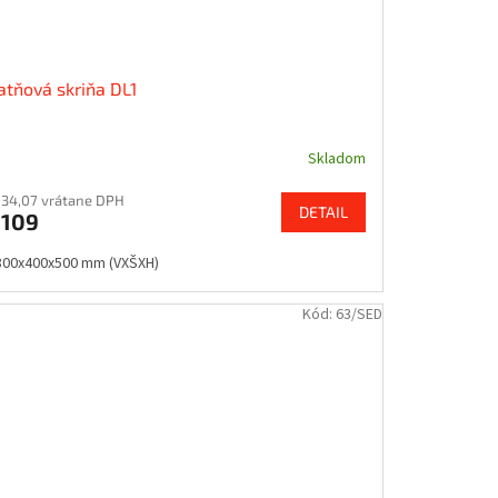
atňová skriňa DL1
Skladom
134,07 vrátane DPH
DETAIL
€109
800x400x500 mm (VXŠXH)
Kód:
63/SED