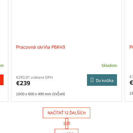
Pracovná skriňa P6K49
P
om
Skladom
€
€293,97 vrátane DPH
Do košíka
€239
1
1800 x 600 x 490 mm (VxŠxH)
NAČÍTAŤ 12 ĎALŠÍCH
S
1
5
O
t
r
v