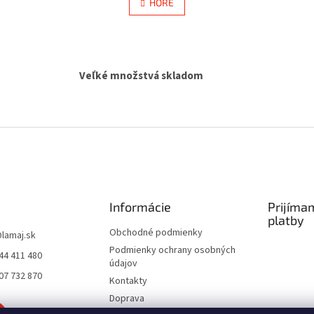
HORE
á
l
n
á
k
d
o
a
v
c
a
Veľké množstvá skladom
i
n
e
i
e
p
r
v
k
y
v
ý
p
Informácie
Prijíma
i
platby
s
Obchodné podmienky
u
@
lamaj.sk
Podmienky ochrany osobných
44 411 480
údajov
07 732 870
Kontakty
Doprava