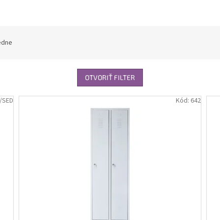
edne
OTVORIŤ FILTER
/SED
Kód:
642