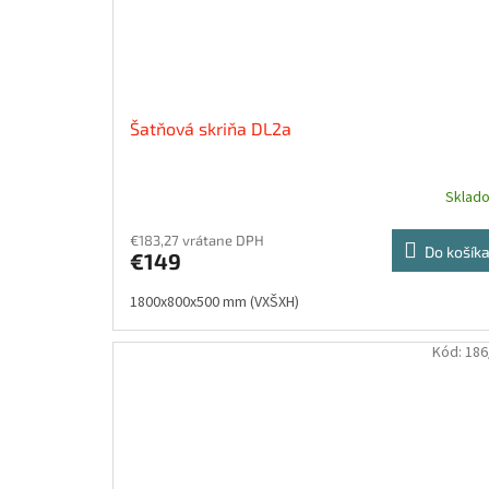
Šatňová skriňa DL2a
Sklad
€183,27 vrátane DPH
Do košík
€149
1800x800x500 mm (VXŠXH)
Kód:
186