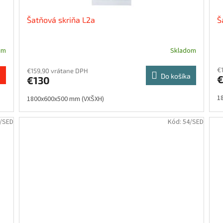
Šatňová skriňa L2a
Š
om
Skladom
€
€159,90 vrátane DPH
Do košíka
€
€130
1
1800x600x500 mm (VXŠXH)
/SED
Kód:
54/SED