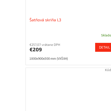
Šatňová skriňa L3
Sklad
€257,07 vrátane DPH
DETAIL
€209
1800x900x500 mm (VXŠXH)
Kód