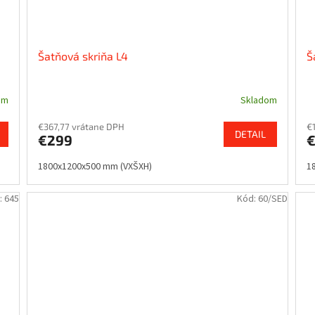
Šatňová skriňa L4
Š
om
Skladom
€367,77 vrátane DPH
€
DETAIL
€299
1800x1200x500 mm (VXŠXH)
1
:
645
Kód:
60/SED