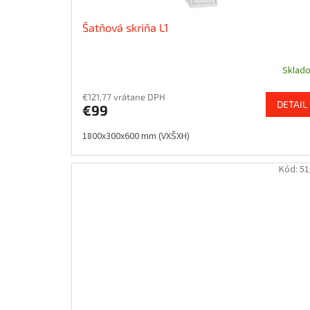
o
Šatňová skriňa L1
v
Sklad
€121,77 vrátane DPH
DETAIL
€99
1800x300x600 mm (VXŠXH)
Kód:
51