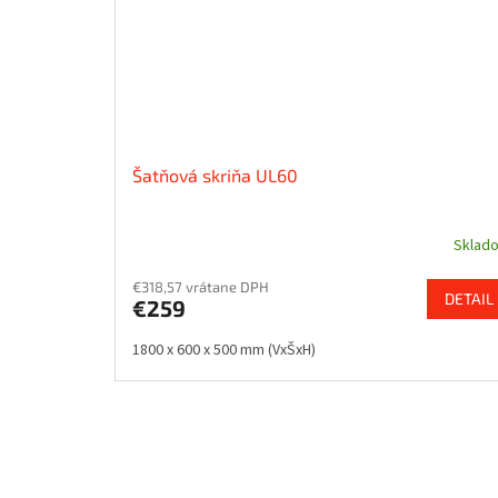
Šatňová skriňa UL60
Sklad
€318,57 vrátane DPH
DETAIL
€259
1800 x 600 x 500 mm (VxŠxH)