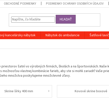
OBCHODNÉ PODMIENKY
PODMIENKY OCHRANY OSOBNÝCH ÚDAJOV
HĽADAŤ
ový kancelársky nábytok
Nábytok do ambulancie
Šatňové lavi
 priestorov šatní vo výrobných firmách, školách a na športoviskách. Naše
možnosťou vlastnej kombinácie farieb, aby ste si mohli zariadiť Vaše pri
äčšieho množstva poskytujeme množstevné zľavy.
Skrine šírky 400 mm
Kovové skrine boxové