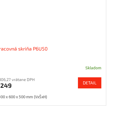
racovná skriňa P6U50
Skladom
306,27 vrátane DPH
DETAIL
€249
800 x 600 x 500 mm (VxŠxH)