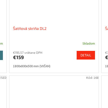
Šatňová skriňa DL2
Š
om
Skladom
€195,57 vrátane DPH
€
DETAIL
a
€159
1800x800x500 mm (VXŠXH)
1
/SED
Kód:
168