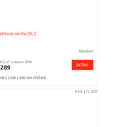
atňová skriňa DL3
Skladom
355,47 vrátane DPH
DETAIL
€289
800 x 1200 x 500 mm (VXŠXH)
Kód:
171/SED