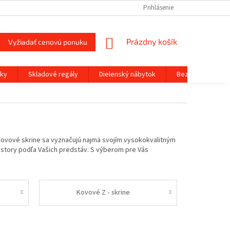
KONTAKTY
DOPRAVA
SPÔSOBY PLATBY
Prihlásenie
MOJA OBJEDNÁV
NÁKUPNÝ
Prázdny košík
Vyžiadať cenovú ponuku
KOŠÍK
čky
Skladové regály
Dielenský nábytok
Bezpečnostné tr
 kovové skrine sa vyznačujú najmä svojím vysokokvalitným
estory podľa Vašich predstáv. S výberom pre Vás
Kovové Z - skrine