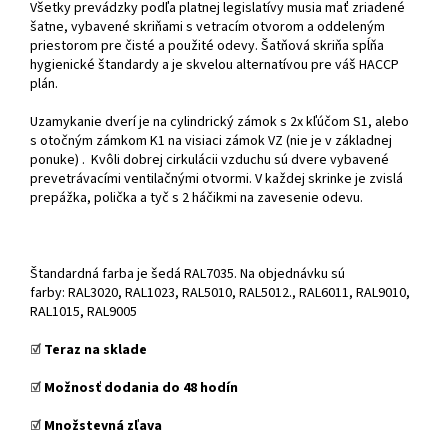
Všetky prevádzky podľa platnej legislatívy musia mať zriadené
šatne, vybavené skriňami s vetracím otvorom a oddeleným
priestorom pre čisté a použité odevy. Šatňová skriňa spĺňa
hygienické štandardy a je skvelou alternatívou pre váš HACCP
plán.
Uzamykanie dverí je na cylindrický zámok s 2x kľúčom S1, alebo
s otočným zámkom K1 na visiaci zámok VZ (nie je v základnej
ponuke) . Kvôli dobrej cirkulácii vzduchu sú dvere vybavené
prevetrávacími ventilačnými otvormi. V každej skrinke je zvislá
prepážka, polička a tyč s 2 háčikmi na zavesenie odevu.
Štandardná farba je šedá RAL7035. Na objednávku sú
farby: RAL3020, RAL1023, RAL5010, RAL5012., RAL6011, RAL9010,
RAL1015, RAL9005
☑️
Teraz na sklade
☑️
Možnosť dodania do 48 hodín
☑️
Množstevná zľava