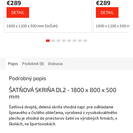
€289
€289
DETAIL
DETAIL
1800 x 1200 x 500 mm (VxŠxH)
1800 x 1200 x 500 m
Popis
Podobné (8)
Diskusia
Podrobný popis
ŠATŇOVÁ SKRIŇA DL2 - 1800 x 800 x 500
mm
Šatňová dvojitá, delená skriňa vhodná napr. pre odkladanie
špinavého a čistého oblečenia, vyrobená z vysokokvalitného
plechu je vhodná do priestorov šatní vo výrobných firmách, v
školách, na športoviskách.