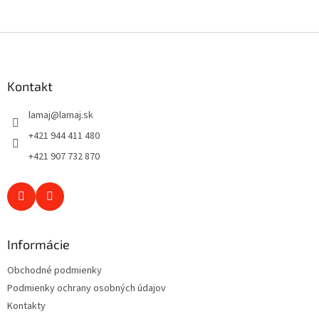
Z
á
p
ä
Kontakt
t
lamaj
@
lamaj.sk
i
e
+421 944 411 480
+421 907 732 870
Informácie
Obchodné podmienky
Podmienky ochrany osobných údajov
Kontakty