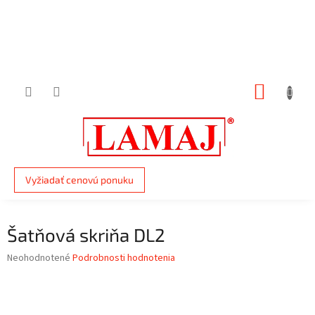
Prejsť
na
obsah
NÁKUP
KOŠÍK
Vyžiadať cenovú ponuku
Šatňová skriňa DL2
Priemerné
Neohodnotené
Podrobnosti hodnotenia
hodnotenie
produktu
je
0,0