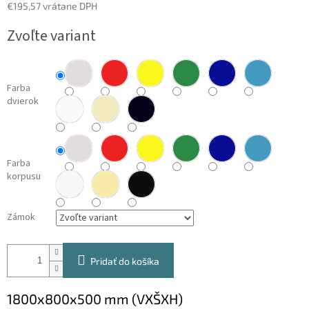
€195,57 vrátane DPH
Jednotková
Zvoľte variant
cena:
Farba
dvierok
Farba
korpusu
Zámok
Pridať do košíka
1800x800x500 mm (VXŠXH)