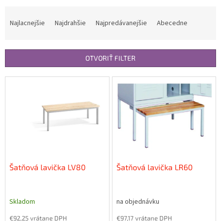
R
a
Najlacnejšie
Najdrahšie
Najpredávanejšie
Abecedne
d
e
n
OTVORIŤ FILTER
i
e
V
p
ý
r
p
o
i
d
s
u
p
k
r
t
o
o
d
Šatňová lavička LV80
Šatňová lavička LR60
v
u
k
t
Skladom
na objednávku
o
€92,25 vrátane DPH
€97,17 vrátane DPH