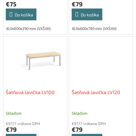
v
€75
€79
Do košíka
Do košíka
410x800x390 mm (VXŠXH)
410x600x780 mm (VXŠXH)
Šatňová lavička LV100
Šatňová lavička LV120
Skladom
Skladom
€97,17 vrátane DPH
€97,17 vrátane DPH
€79
€79