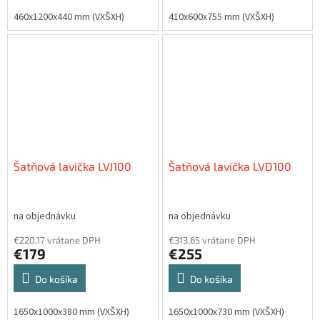
460x1200x440 mm (VXŠXH)
410x600x755 mm (VXŠXH)
Šatňová lavička LVJ100
Šatňová lavička LVD100
na objednávku
na objednávku
€220,17 vrátane DPH
€313,65 vrátane DPH
€179
€255
Do košíka
Do košíka
1650x1000x380 mm (VXŠXH)
1650x1000x730 mm (VXŠXH)