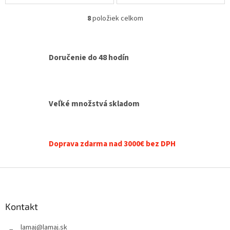
8
položiek celkom
O
v
l
á
Doručenie do 48 hodín
d
a
c
i
e
Veľké množstvá skladom
p
r
v
k
Doprava zdarma nad 3000€ bez DPH
y
v
ý
Z
p
á
i
p
s
ä
Kontakt
u
t
lamaj
@
lamaj.sk
i