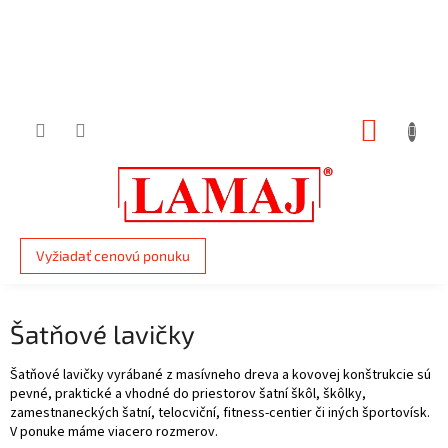
Prejsť
na
obsah
NÁKUP
KOŠÍK
Vyžiadať cenovú ponuku
Šatňové lavičky
Šatňové lavičky vyrábané z masívneho dreva a kovovej konštrukcie sú
pevné, praktické a vhodné do priestorov šatní škôl, škôlky,
zamestnaneckých šatní, telocviční, fitness-centier či iných športovísk.
V ponuke máme viacero rozmerov.