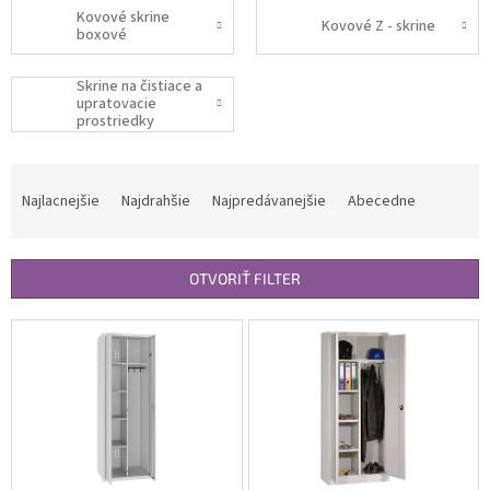
Kovové skrine
Kovové Z - skrine
boxové
Skrine na čistiace a
upratovacie
prostriedky
R
a
Najlacnejšie
Najdrahšie
Najpredávanejšie
Abecedne
d
e
n
OTVORIŤ FILTER
i
e
V
p
ý
r
p
o
i
d
s
u
p
k
r
t