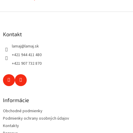
p
i
s
Z
u
á
p
ä
Kontakt
t
lamaj
@
lamaj.sk
i
e
+421 944 411 480
+421 907 732 870
Informácie
Obchodné podmienky
Podmienky ochrany osobných údajov
Kontakty