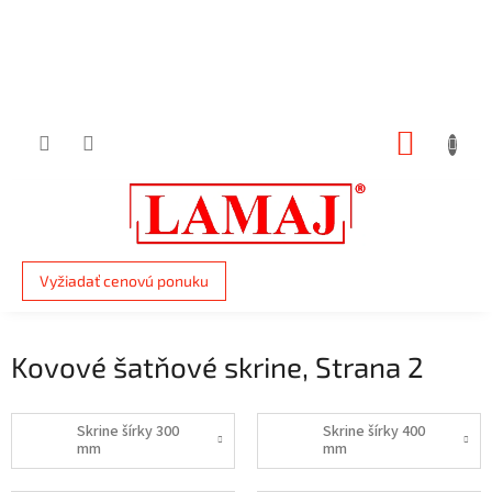
Prejsť
na
obsah
NÁKUP
KOŠÍK
Vyžiadať cenovú ponuku
Kovové šatňové skrine
, Strana 2
Skrine šírky 300
Skrine šírky 400
mm
mm