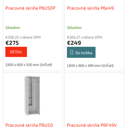
o
o
d
Pracovná skriňa P6U50P
Pracovná skriňa P6e49
v
u
k
t
Skladom
Skladom
o
€338,25 vrátane DPH
€306,27 vrátane DPH
v
€275
€249
DETAIL
Do košíka
1800 x 600 x 500 mm (VxŠxH)
1800 x 600 x 490 mm (VxŠxH)
Pracovná skriňa P8U50
Pracovná skriňa P8F49V