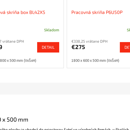
vá skriňa box BL42X5
Pracovná skriňa P6U50P
Skladom
S
7 vrátane DPH
€338,25 vrátane DPH
9
€275
DETAIL
DE
 800 x 500 mm (VxŠxH)
1800 x 600 x 500 mm (VxŠxH)
0 x 500 mm
ho plechu je vhodná do priestorov šatní vo výrobných firmách, v školách, 