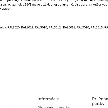
isiaci zámok VZ (VZ nie je v základnej ponuke). Kvôli dobrej cirkulácii v
ie odevu.
farby: RAL3020, RAL1023, RAL5010, RAL5012., RAL6011, RAL9010, RAL1015, R
Informácie
Prijíma
platby
Obchodné podmienky