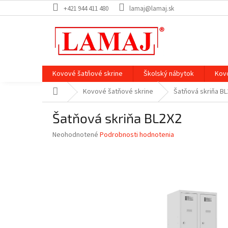
Prejsť
+421 944 411 480
lamaj@lamaj.sk
na
obsah
Kovové šatňové skrine
Školský nábytok
Kov
Domov
Kovové šatňové skrine
Šatňová skriňa B
Šatňová skriňa BL2X2
Priemerné
Neohodnotené
Podrobnosti hodnotenia
hodnotenie
produktu
je
0,0
z
5
hviezdičiek.