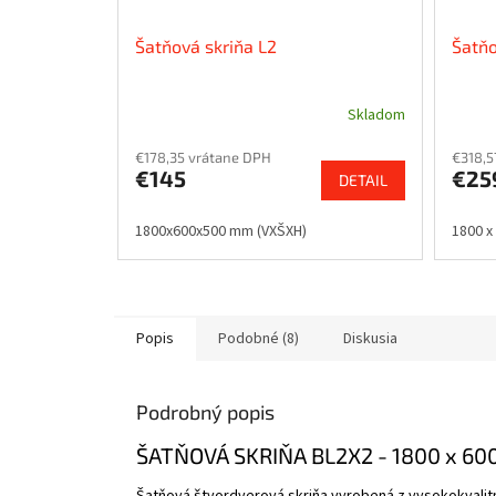
Šatňová skriňa L2
Šatňo
Skladom
€178,35 vrátane DPH
€318,5
€145
€25
DETAIL
1800x600x500 mm (VXŠXH)
1800 x
Popis
Podobné (8)
Diskusia
Podrobný popis
ŠATŇOVÁ SKRIŇA BL2X2 - 1800 x 60
Šatňová štvordverová skriňa vyrobená z vysokokvalitné