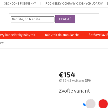
OBCHODNÉ PODMIENKY
PODMIENKY OCHRANY OSOBNÝCH ÚDAJOV
HĽADAŤ
ový kancelársky nábytok
Nábytok do ambulancie
Šatňové lavi
L2X2
€154
€189,42 vrátane DPH
Jednotková
Zvoľte variant
cena: