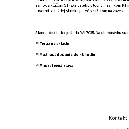
zámok s kľúčom S1 (2ks), alebo otočným zámkom K1 na v
otvormi. V každej skrinke je tyč s háčikom na zavesen
Štandardná farba je šedá RAL7035. Na objednávku sú 
☑️
Teraz na sklade
☑️
Možnosť dodania do 48 hodín
☑️
Množstevná zľava
Z
á
p
ä
t
Kontakt
i
e