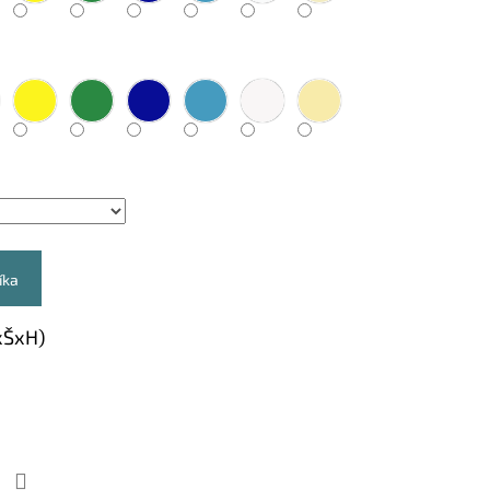
íka
xŠxH)