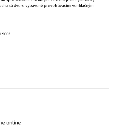
zduchu sú dvere vybavené prevetrávacími ventilačnými
AL9005
me online