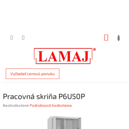
Prejsť
na
obsah
NÁKUP
KOŠÍK
Vyžiadať cenovú ponuku
Pracovná skriňa P6U50P
Priemerné
Neohodnotené
Podrobnosti hodnotenia
hodnotenie
produktu
je
0,0