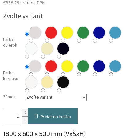
€338,25 vrátane DPH
Jednotková
Zvoľte variant
cena:
Farba
dvierok
Farba
korpusu
Zámok
Pridať do košíka
1800 x 600 x 500 mm (VxŠxH)