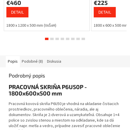
€460
€225
DETAIL
DETAIL
1800 x 1200 x 500 mm (VxŠxH)
1800 x 600 x 500 mm
Popis
Podobné (8)
Diskusia
Podrobný popis
PRACOVNÁ SKRIŇA P6U50P -
1800x600x500 mm
Pracovná kovová skriňa P6U50 je vhodná na ukladanie čistiacich
prostriedkov, pracovného oblečenia, náradia, ale aj
dokumentov. Skriňa je 2-dverová a uzamykateľná. Obsahuje 1+4
police so zvislou stenou a miestom na odkladanie, kde sa dá
uložiť napr. metla a vedro, prípadne zavesiť pracovné oblečenie