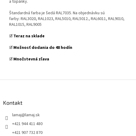
a topánky.
Štandardná farba je šedá RAL7035. Na objednávku sú
farby: RAL3020, RAL1023, RAL5010, RAL5012., RAL6011, RAL9010,
RAL1015, RAL9005
☑️
Teraz na sklade
☑️
Možnosť dodania do 48 hodín
☑️
Množstevná zľava
Z
á
p
ä
Kontakt
t
lamaj
@
lamaj.sk
i
e
+421 944 411 480
+421 907 732 870