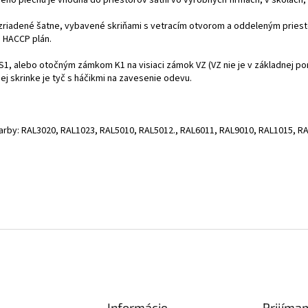
 zriadené šatne, vybavené skriňami s vetracím otvorom a oddeleným priest
š HACCP plán.
S1, alebo otočným zámkom K1 na visiaci zámok VZ (VZ nie je v základnej pon
j skrinke je tyč s háčikmi na zavesenie odevu.
farby: RAL3020, RAL1023, RAL5010, RAL5012., RAL6011, RAL9010, RAL1015, R
Informácie
Prijíma