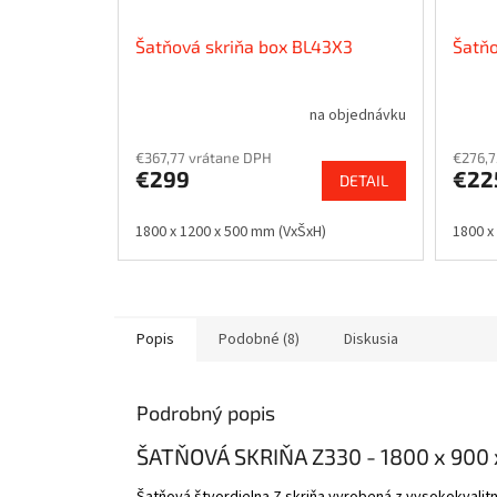
Šatňová skriňa box BL43X3
Šatňo
na objednávku
€367,77 vrátane DPH
€276,7
€299
€22
DETAIL
1800 x 1200 x 500 mm (VxŠxH)
1800 x
Popis
Podobné (8)
Diskusia
Podrobný popis
ŠATŇOVÁ SKRIŇA Z330 - 1800 x 900
Šatňová štvordielna Z skriňa vyrobená z vysokokvalitn