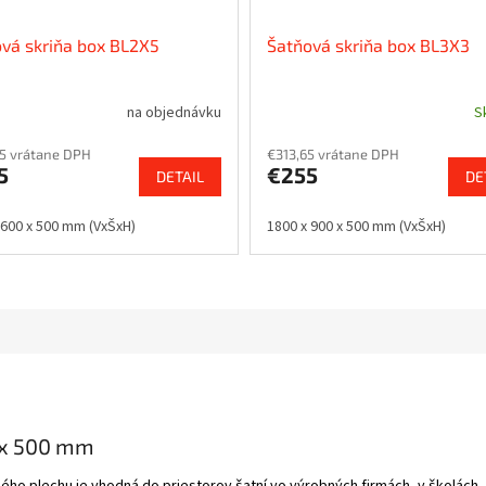
vá skriňa box BL2X5
Šatňová skriňa box BL3X3
na objednávku
S
5 vrátane DPH
€313,65 vrátane DPH
5
€255
DETAIL
DE
 600 x 500 mm (VxŠxH)
1800 x 900 x 500 mm (VxŠxH)
 x 500 mm
ého plechu je vhodná do priestorov šatní vo výrobných firmách, v školách,