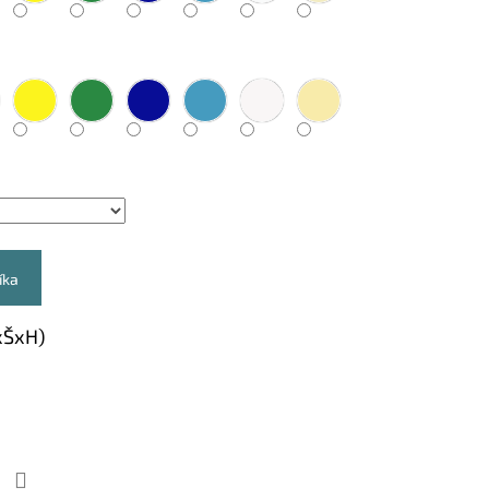
íka
xŠxH)