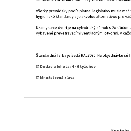
Všetky prevádzky podľa platnej legislatívy musia mať
hygienické štandardy a je skvelou alternatívou pre vá
Uzamykanie dverí je na cylindrický zámok s 2x kľúčom 
vybavené prevetrávacími ventilačnými otvormi. V každe
Štandardná farba je šedá RAL7035. Na objednávku sú 
☑️ Dodacia lehota:
4
- 6 týždňov
☑️ Množstevná zľava
Z
á
p
ä
t
Kontakt