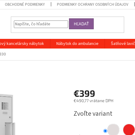
OBCHODNÉ PODMIENKY
PODMIENKY OCHRANY OSOBNÝCH ÚDAJOV
HĽADAŤ
ový kancelársky nábytok
Nábytok do ambulancie
Šatňové lavi
L330
€399
€490,77 vrátane DPH
Jednotková
Zvoľte variant
cena: