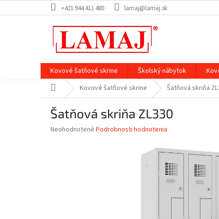
Prejsť
+421 944 411 480
lamaj@lamaj.sk
na
obsah
Kovové šatňové skrine
Školský nábytok
Kov
Domov
Kovové šatňové skrine
Šatňová skriňa Z
Šatňová skriňa ZL330
Priemerné
Neohodnotené
Podrobnosti hodnotenia
hodnotenie
produktu
je
0,0
z
5
hviezdičiek.