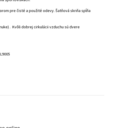
orom pre čisté a použité odevy. Šatňová skriňa spĺňa
uke) . Kvôli dobrej cirkulácii vzduchu sú dvere
AL9005
me online