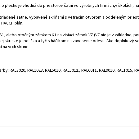
ho plechu je vhodná do priestorov šatní vo výrobných firmách,v školách, na
 zriadené šatne, vybavené skriňami s vetracím otvorom a oddeleným priest
š HACCP plán.
S1, alebo otočným zámkom K1 na visiaci zámok VZ (VZ nie je v základnej pon
ej skrinke je polička a tyč s háčikom na zavesenie odevu. Ako doplnkový s
í na vrch skrine.
farby: RAL3020, RAL1023, RAL5010, RAL5012., RAL6011, RAL9010, RAL1015, R