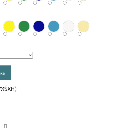
íka
VXŠXH)