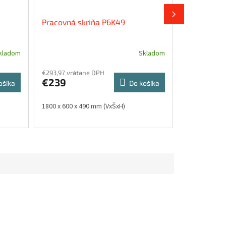
Pracovná skriňa P6K49
Šatňová sk
kladom
Skladom
€293,97 vrátane DPH
€404,67 vrát
€239
DPH
ošíka
Do košíka
€329
1800 x 600 x 490 mm (VxŠxH)
1800 x 1200 