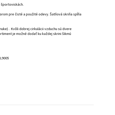
 športoviskách.
orom pre čisté a použité odevy. Šatňová skriňa spĺňa
uke) . Kvôli dobrej cirkulácii vzduchu sú dvere
ortiment je možné dodať ku každej skrini šikmú
AL9005