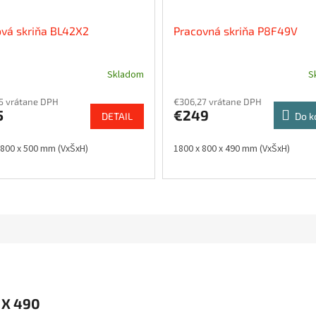
vá skriňa BL42X2
Pracovná skriňa P8F49V
Skladom
S
5 vrátane DPH
€306,27 vrátane DPH
5
€249
DETAIL
Do k
 800 x 500 mm (VxŠxH)
1800 x 800 x 490 mm (VxŠxH)
 X 490