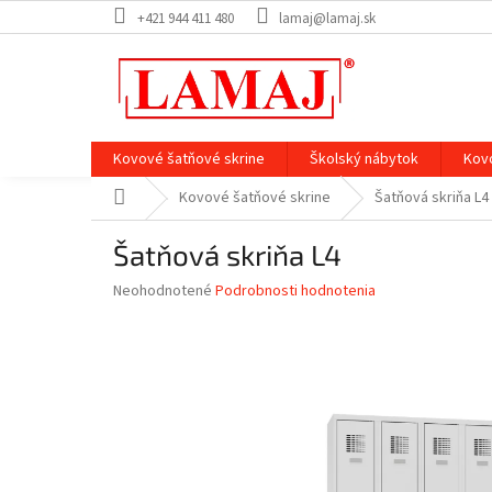
Prejsť
+421 944 411 480
lamaj@lamaj.sk
na
obsah
Kovové šatňové skrine
Školský nábytok
Kov
Domov
Kovové šatňové skrine
Šatňová skriňa L4
Šatňová skriňa L4
Priemerné
Neohodnotené
Podrobnosti hodnotenia
hodnotenie
produktu
je
0,0
z
5
hviezdičiek.