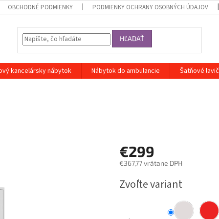
OBCHODNÉ PODMIENKY
PODMIENKY OCHRANY OSOBNÝCH ÚDAJOV
HĽADAŤ
ový kancelársky nábytok
Nábytok do ambulancie
Šatňové lavi
€299
€367,77 vrátane DPH
Jednotková
Zvoľte variant
cena: