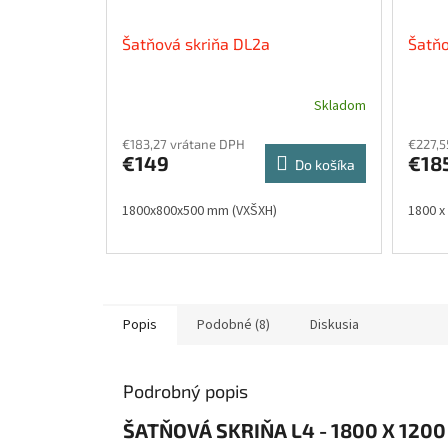
Šatňová skriňa DL2a
Šatňo
Skladom
€183,27 vrátane DPH
€227,5
€149
€18
Do košíka
1800x800x500 mm (VXŠXH)
1800 x
Popis
Podobné (8)
Diskusia
Podrobný popis
ŠATŇOVÁ SKRIŇA L4 - 1800 X 1200