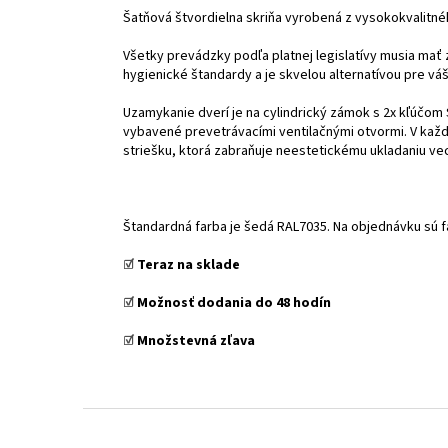
Šatňová štvordielna skriňa vyrobená z vysokokvalitné
Všetky prevádzky podľa platnej legislatívy musia mať
hygienické štandardy a je skvelou alternatívou pre vá
Uzamykanie dverí je na cylindrický zámok s 2x kľúčom 
vybavené prevetrávacími ventilačnými otvormi. V každ
striešku, ktorá zabraňuje neestetickému ukladaniu vec
Štandardná farba je šedá RAL7035. Na objednávku sú 
☑️
Teraz na sklade
☑️
Možnosť dodania do 48 hodín
☑️
Množstevná zľava
Z
á