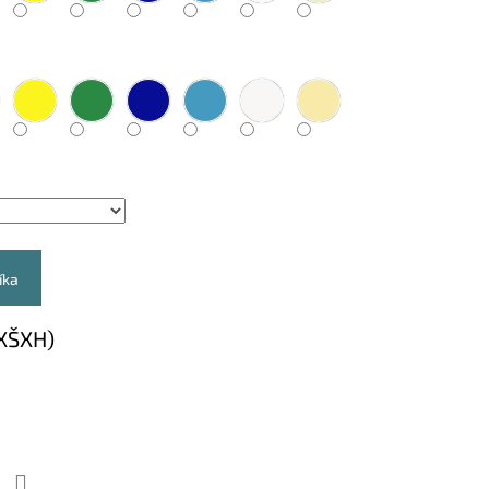
íka
XŠXH)