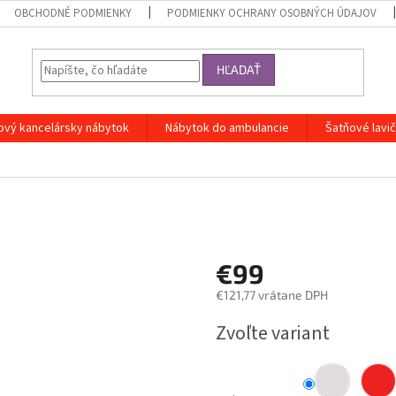
OBCHODNÉ PODMIENKY
PODMIENKY OCHRANY OSOBNÝCH ÚDAJOV
HĽADAŤ
ový kancelársky nábytok
Nábytok do ambulancie
Šatňové lavi
€99
€121,77 vrátane DPH
Jednotková
Zvoľte variant
cena: