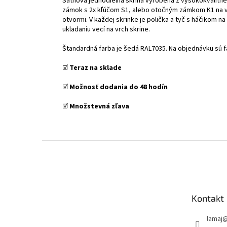
Šatňová jednodielna skriňa vyrobená z vysokokvalitnéh
zámok s 2x kľúčom S1, alebo otočným zámkom K1 na vis
otvormi. V každej skrinke je polička a tyč s háčikom 
ukladaniu vecí na vrch skrine.
Štandardná farba je šedá RAL7035. Na objednávku sú 
☑️
Teraz na sklade
☑️
Možnosť dodania do 48 hodín
☑️
Množstevná zľava
Z
á
p
ä
t
Kontakt
i
e
lamaj