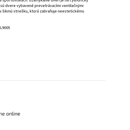
 športoviskách. Uzamykanie dverí je na cylindrický
u sú dvere vybavené prevetrávacími ventilačnými
ni šikmú striešku, ktorá zabraňuje neestetickému
AL9005
me online