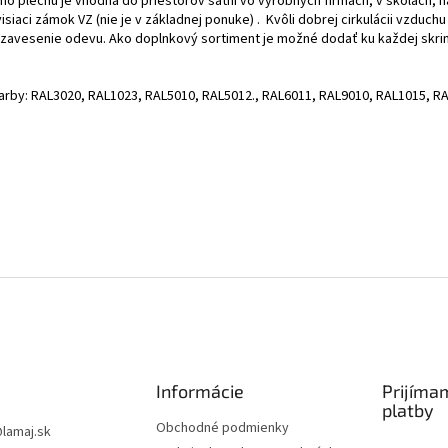
o plechu je vhodná do priestorov šatní vo výrobných firmách, v školách, na
iaci zámok VZ (nie je v základnej ponuke) . Kvôli dobrej cirkulácii vzduch
na zavesenie odevu. Ako doplnkový sortiment je možné dodať ku každej skri
farby: RAL3020, RAL1023, RAL5010, RAL5012., RAL6011, RAL9010, RAL1015, R
Informácie
Prijíma
platby
Obchodné podmienky
@
lamaj.sk