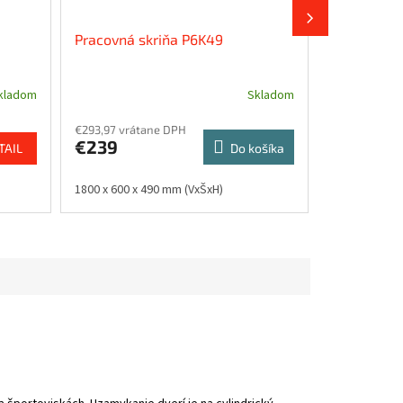
Pracovná skriňa P6K49
Šatňová sk
kladom
Skladom
€293,97 vrátane DPH
€239,85 vrát
€239
€195
TAIL
Do košíka
1800 x 600 x 490 mm (VxŠxH)
1800 x 600 x