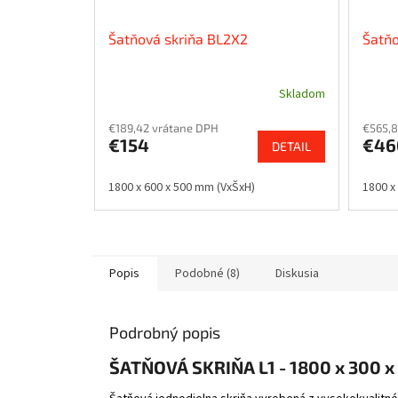
Šatňová skriňa BL2X2
Šatňo
Skladom
€189,42 vrátane DPH
€565,8
€154
€46
DETAIL
1800 x 600 x 500 mm (VxŠxH)
1800 x
Popis
Podobné (8)
Diskusia
Podrobný popis
ŠATŇOVÁ SKRIŇA L1 - 1800 x 300 