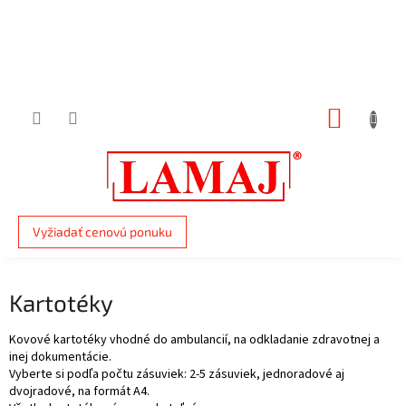
Prejsť
na
obsah
NÁKUP
KOŠÍK
Vyžiadať cenovú ponuku
Kartotéky
Kovové kartotéky vhodné do ambulancií, na odkladanie zdravotnej a
inej dokumentácie.
Vyberte si podľa počtu zásuviek: 2-5 zásuviek, jednoradové aj
dvojradové, na formát A4.