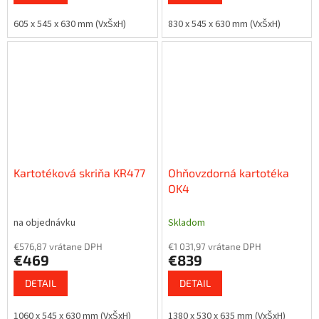
605 x 545 x 630 mm (VxŠxH)
830 x 545 x 630 mm (VxŠxH)
Kartotéková skriňa KR477
Ohňovzdorná kartotéka
OK4
na objednávku
Skladom
€576,87 vrátane DPH
€1 031,97 vrátane DPH
€469
€839
DETAIL
DETAIL
1060 x 545 x 630 mm (VxŠxH)
1380 x 530 x 635 mm (VxŠxH)