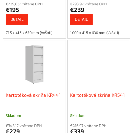
€239,85 vrátane DPH
€293,97 vrátane DPH
v
€195
€239
DETAIL
DETAIL
715 x 415 x 630 mm (VxŠxH)
1000 x 415 x 630 mm (VxŠxH)
Kartotéková skriňa KR441
Kartotéková skriňa KR541
Skladom
Skladom
€343,17 vrátane DPH
€416,97 vrátane DPH
€279
€339