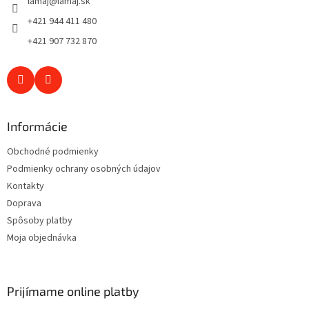
lamaj
@
lamaj.sk
i
e
+421 944 411 480
+421 907 732 870
Informácie
Obchodné podmienky
Podmienky ochrany osobných údajov
Kontakty
Doprava
Spôsoby platby
Moja objednávka
Prijímame online platby