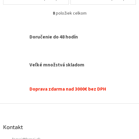
8
položiek celkom
O
v
l
á
Doručenie do 48 hodín
d
a
c
i
e
Veľké množstvá skladom
p
r
v
k
Doprava zdarma nad 3000€ bez DPH
y
v
ý
Z
p
á
i
p
s
ä
Kontakt
u
t