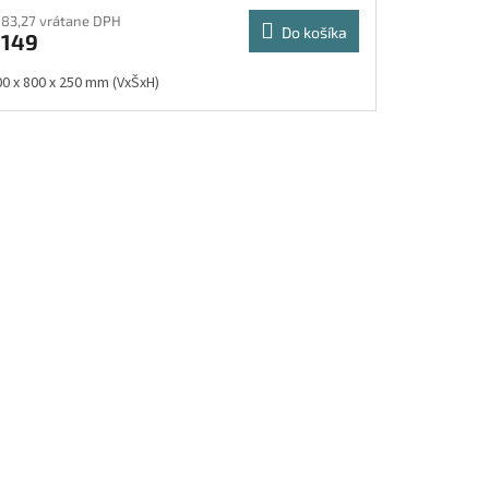
183,27 vrátane DPH
Do košíka
€149
00 x 800 x 250 mm (VxŠxH)