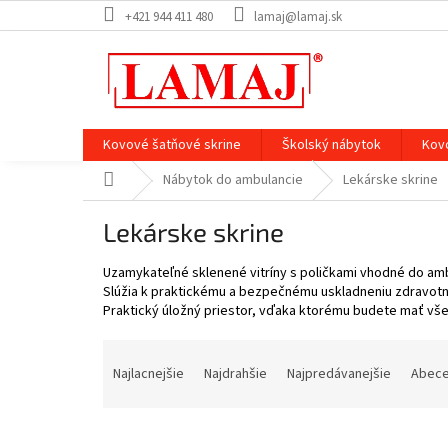
Prejsť
+421 944 411 480
lamaj@lamaj.sk
na
obsah
Kovové šatňové skrine
Školský nábytok
Kov
Domov
Nábytok do ambulancie
Lekárske skrine
Lekárske skrine
Uzamykateľné sklenené vitríny s poličkami vhodné do amb
Slúžia k praktickému a bezpečnému uskladneniu zdravotn
Praktický úložný priestor, vďaka ktorému budete mať vš
R
a
Najlacnejšie
Najdrahšie
Najpredávanejšie
Abec
d
e
n