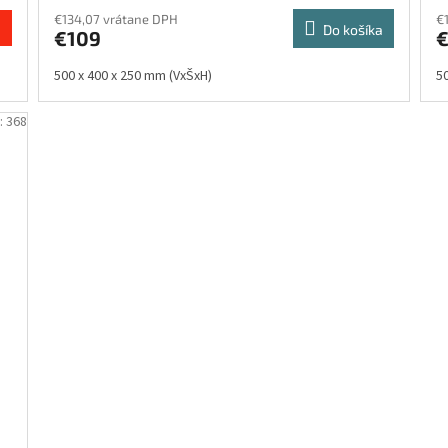
€134,07 vrátane DPH
€
Do košíka
€109
500 x 400 x 250 mm (VxŠxH)
5
:
368