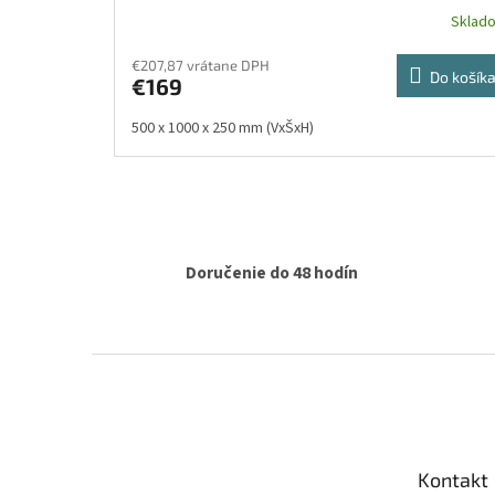
Sklad
€207,87 vrátane DPH
Do košík
€169
500 x 1000 x 250 mm (VxŠxH)
Doručenie do 48 hodín
Z
á
p
ä
t
Kontakt
i