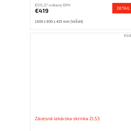
€515,37 vrátane DPH
DETAIL
€419
1800 x 800 x 435 mm (VxŠxH)
Kód
Závesná lekárska skrinka ZLS3