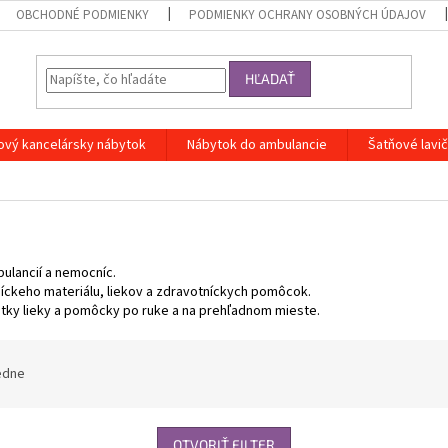
OBCHODNÉ PODMIENKY
PODMIENKY OCHRANY OSOBNÝCH ÚDAJOV
HĽADAŤ
ový kancelársky nábytok
Nábytok do ambulancie
Šatňové lavi
ulancií a nemocníc.
íckeho materiálu, liekov a zdravotníckych pomôcok.
etky lieky a pomôcky po ruke a na prehľadnom mieste.
edne
OTVORIŤ FILTER