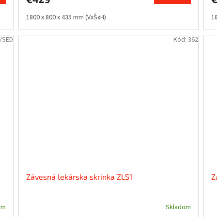
1800 x 800 x 435 mm (VxŠxH)
1
/SED
Kód:
362
Závesná lekárska skrinka ZLS1
Z
om
Skladom