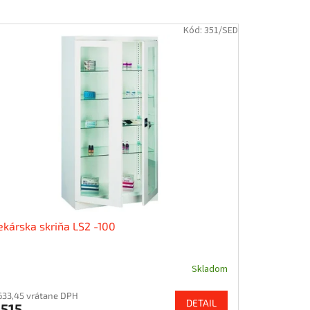
Kód:
351/SED
ekárska skriňa LS2 -100
Skladom
633,45 vrátane DPH
DETAIL
515