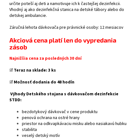
určite poteší aj deti a namotivuje ich k častejšej dezinfekcii.
Vhodný aj ako dezinfekčná stanica na detské tábory alebo do
detskej ambulancie.
Záručná lehota dávkovača pre právnické osoby: 12 mesiacov
Akciová cena platí len do vypredania
zásob
Najnižšia cena za posledných 30 dní
☑️
Teraz na sklade: 3 ks
☑️
Možnosť dodania do 48 hodín
Výhody Detského stojana s dávkovačom dezinfekcie
STDD:
bezdotykový dávkovač v cene produktu
penová ochrana na ostré hrany
priestor na odkvapkávaciu misku alebo nasiakavú hubku
stabilita
veselý detský motív