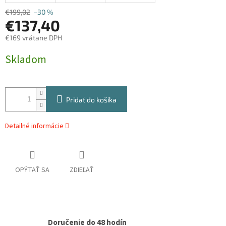
€199,02
–30 %
€137,40
€169 vrátane DPH
Jednotková
Skladom
cena:
Pridať do košíka
Detailné informácie
OPÝTAŤ SA
ZDIEĽAŤ
Doručenie do 48 hodín