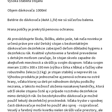
Vysoká stabilita stojanu
Objem dávkovača: 1000ml
Batérie do dávkovača (4xAA 1,5V) nie sú súčasťou balenia.
Hrana poličky je prekrytá penovou ochranou.
Ak prevádzkujete školu, škôlku, alebo jasle, tak naša novinka je
určená práve pre vás! Detský stojan s bezkontaktným
dávkovačom dezinfekcie zabezpečí deťom dôkladnú hygienu a
dezinfekciu rúk. Kvalitné vyhotovenie a farebné prevedenie
s detským motívom zaručuje, že stojan skvelo zapadne do
akejkoľvek miestnosti a skrášli ju svojím dizajnom. Vďaka svojim
mieram 1100 x 300 x 330 mm (výška x šírka x hĺbka) a ťažšej váhe
robustného železa (12 kg) je stojan stabilný a neprevráti sa.
Výhodou produktu je jednoznačne aj penová ochrana na ostré
hrany, vďaka ktorej sa deti pri náhodnom dotyku podložky
nezrania, a takisto možnosť uloženia nasiakavej handričky, ktorá
udrží okolie stojana čisté aj v prípade rozstreku dezinfekcie
mimo detských rúk. Do bezdotykového dávkovača je možné
použiť tekutý dezinfekčný prostriedok. Vďaka tryske v spodnej
časti dávkovača je možné ho použiť ako sprej - rozprašovač.
Veselý a farebný motív kvietku nielen skrášli vaše priestory, ale