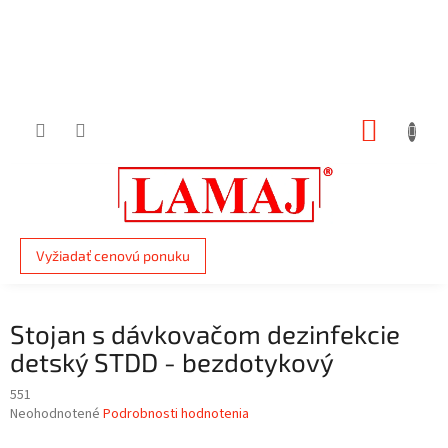
Prejsť
na
obsah
NÁKUP
KOŠÍK
Vyžiadať cenovú ponuku
Stojan s dávkovačom dezinfekcie
detský STDD - bezdotykový
551
Priemerné
Neohodnotené
Podrobnosti hodnotenia
hodnotenie