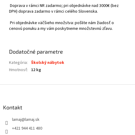
Doprava v rámci NR zadarmo; pri objednávke nad 3000€ (bez
DPH) doprava zadarmo v rámci celého Slovenska.
Pri objednávke väčšieho množstva: pošlite nám žiadosť o
cenovú ponuku a my vám poskytneme množstevnú zľavu.
Dodatočné parametre
Kategória
:
Školský nábytok
Hmotnosť
:
12 kg
Z
á
p
ä
Kontakt
t
lamaj
@
lamaj.sk
i
e
+421 944 411 480