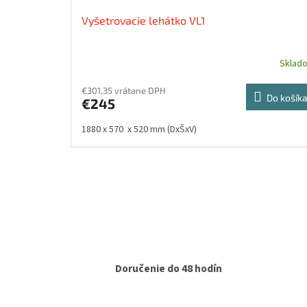
Vyšetrovacie lehátko VL1
Sklad
€301,35 vrátane DPH
Do košík
€245
1880 x 570 x 520 mm (DxŠxV)
Doručenie do 48 hodín