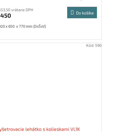
553,50 vrátane DPH
Do košíka
€450
920 x 650 x 770 mm (DxŠxV)
Kód:
590
yšetrovacie lehátko s kolieskami VL1K