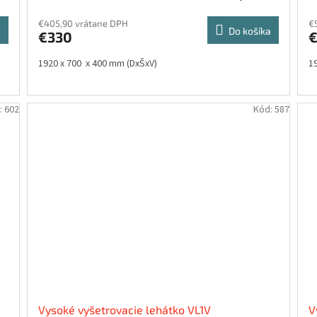
€405,90 vrátane DPH
€
a
Do košíka
€330
1920 x 700 x 400 mm (DxŠxV)
1
:
602
Kód:
587
Vysoké vyšetrovacie lehátko VL1V
V