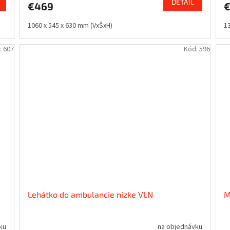
DETAIL
€469
1060 x 545 x 630 mm (VxŠxH)
1
:
607
Kód:
596
Lehátko do ambulancie nízke VLN
M
ku
na objednávku