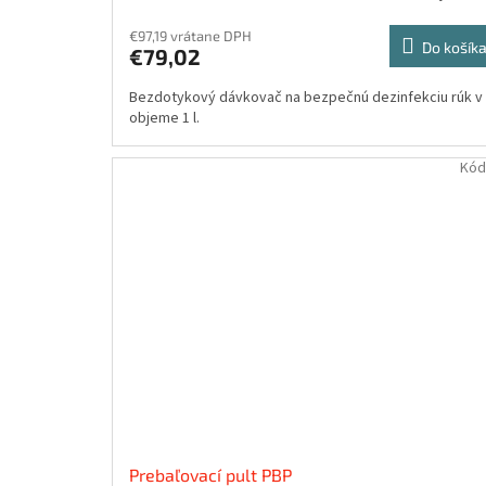
€97,19 vrátane DPH
Do košík
€79,02
Bezdotykový dávkovač na bezpečnú dezinfekciu rúk v
objeme 1 l.
Kód
Prebaľovací pult PBP