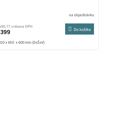
na objednávku
490,77 vrátane DPH
Do košíka
€399
920 x 650 x 600 mm (DxŠxV)