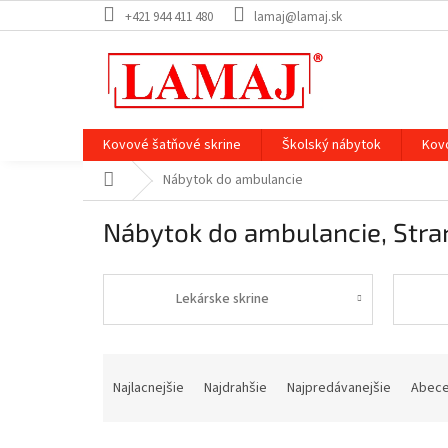
Prejsť
+421 944 411 480
lamaj@lamaj.sk
na
obsah
Kovové šatňové skrine
Školský nábytok
Kov
Domov
Nábytok do ambulancie
Nábytok do ambulancie
, Stra
Lekárske skrine
R
a
Najlacnejšie
Najdrahšie
Najpredávanejšie
Abec
d
e