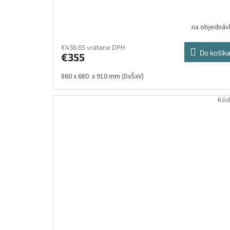
na objednáv
€436,65 vrátane DPH
Do košík
€355
860 x 680 x 910 mm (DxŠxV)
Kód