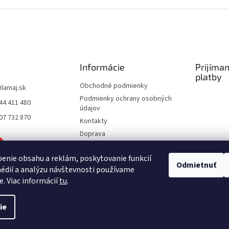
p
r
v
k
y
v
ý
Informácie
Prijíma
p
platby
i
Obchodné podmienky
s
@
lamaj.sk
u
Podmienky ochrany osobných
44 411 480
údajov
07 732 870
Kontakty
Doprava
Spôsoby platby
enie obsahu a reklám, poskytovanie funkcií
Moja objednávka
Odmietnuť
édií a analýzu návštevnosti používame
e. Viac informácií
tu
.
ie
ené.
Upraviť nastavenie cookies