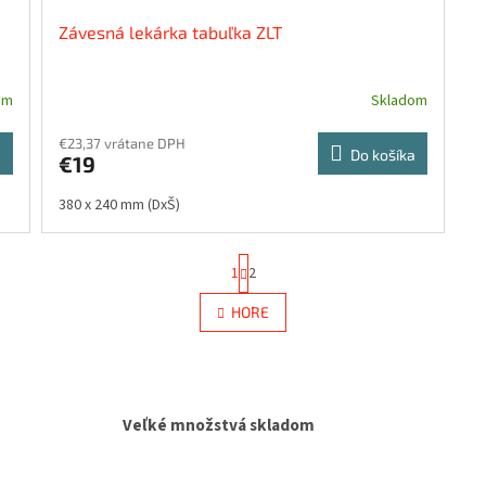
Závesná lekárka tabuľka ZLT
om
Skladom
€23,37 vrátane DPH
a
Do košíka
€19
380 x 240 mm (DxŠ)
S
1
2
t
r
O
HORE
á
v
n
l
k
á
o
d
v
a
a
c
Veľké množstvá skladom
n
i
i
e
e