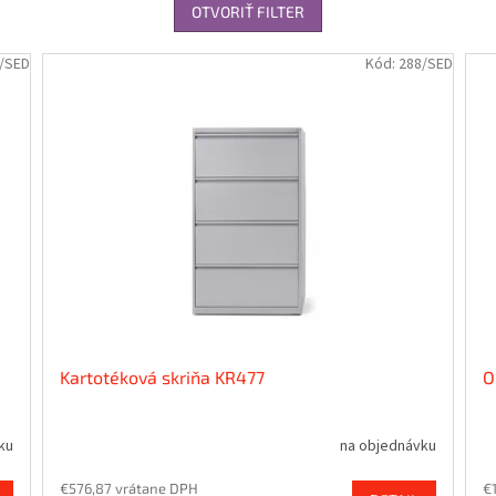
OTVORIŤ FILTER
/SED
Kód:
288/SED
Kartotéková skriňa KR477
O
ku
na objednávku
€576,87 vrátane DPH
€