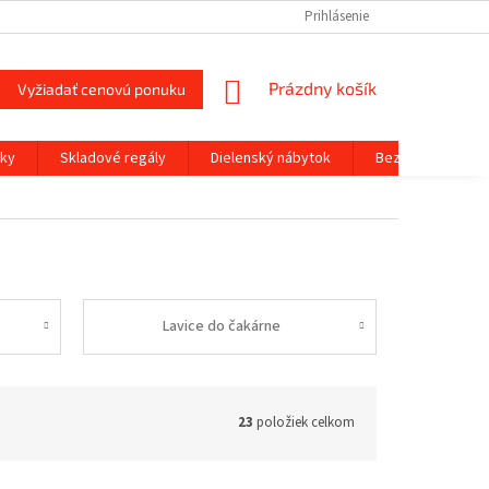
KONTAKTY
DOPRAVA
SPÔSOBY PLATBY
Prihlásenie
MOJA OBJEDNÁV
NÁKUPNÝ
Prázdny košík
Vyžiadať cenovú ponuku
KOŠÍK
čky
Skladové regály
Dielenský nábytok
Bezpečnostné tr
Lavice do čakárne
23
položiek celkom