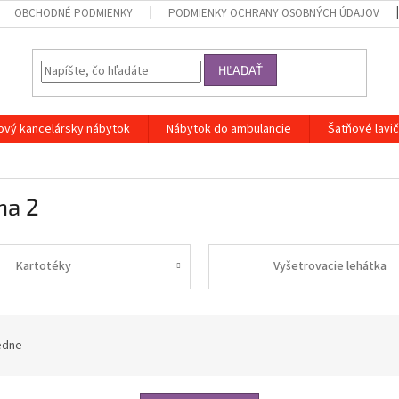
OBCHODNÉ PODMIENKY
PODMIENKY OCHRANY OSOBNÝCH ÚDAJOV
HĽADAŤ
ový kancelársky nábytok
Nábytok do ambulancie
Šatňové lavi
na 2
Kartotéky
Vyšetrovacie lehátka
edne