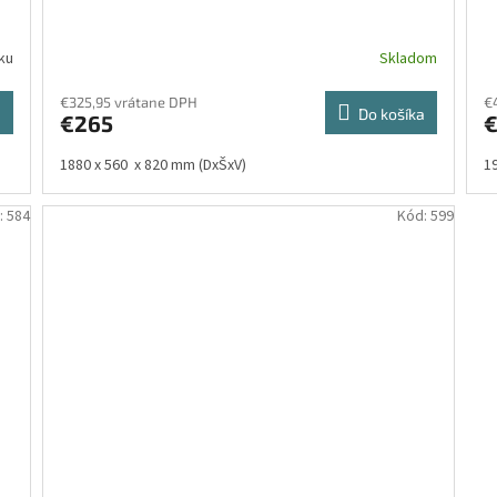
ku
Skladom
€325,95 vrátane DPH
€
a
Do košíka
€265
1880 x 560 x 820 mm (DxŠxV)
1
:
584
Kód:
599