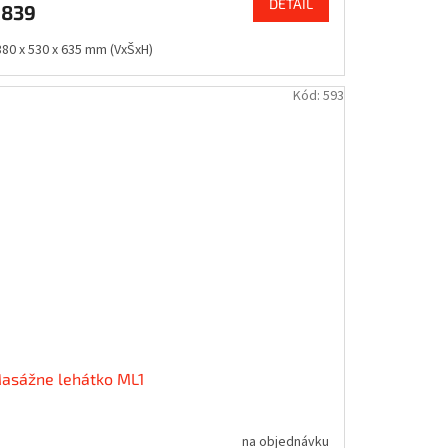
DETAIL
€839
380 x 530 x 635 mm (VxŠxH)
Kód:
593
asážne lehátko ML1
na objednávku