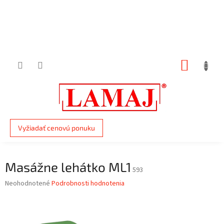
Prejsť
na
obsah
NÁKUP
KOŠÍK
Vyžiadať cenovú ponuku
Masážne lehátko ML1
593
Priemerné
Neohodnotené
Podrobnosti hodnotenia
hodnotenie
produktu
je
0,0