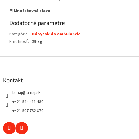
☑️ Množstevná zľava
Dodatočné parametre
Kategória
:
Nábytok do ambulancie
Hmotnosť
:
29 kg
Z
á
p
ä
Kontakt
t
lamaj
@
lamaj.sk
i
e
+421 944 411 480
+421 907 732 870