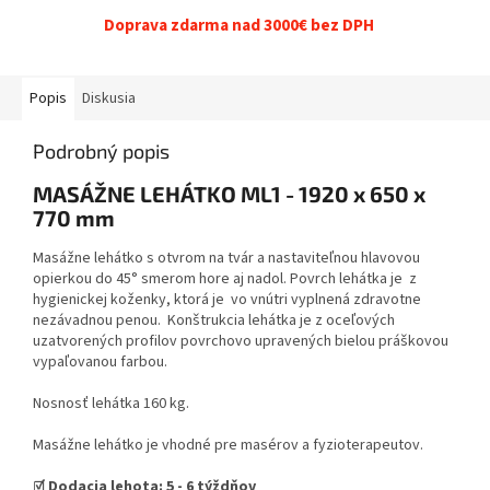
Doprava zdarma nad 3000€ bez DPH
Popis
Diskusia
Podrobný popis
MASÁŽNE LEHÁTKO ML1 - 1920 x 650 x
770 mm
Masážne lehátko s otvrom na tvár a nastaviteľnou hlavovou
opierkou do 45° smerom hore aj nadol. Povrch lehátka je z
hygienickej koženky, ktorá je vo vnútri vyplnená zdravotne
nezávadnou penou. Konštrukcia lehátka je z oceľových
uzatvorených profilov povrchovo upravených bielou práškovou
vypaľovanou farbou.
Nosnosť lehátka 160 kg.
Masážne lehátko je vhodné pre masérov a fyzioterapeutov.
☑️ Dodacia lehota:
5
- 6 týždňov