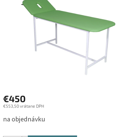
z
5
hviezdičiek.
€450
€553,50 vrátane DPH
Jednotková
na objednávku
cena: