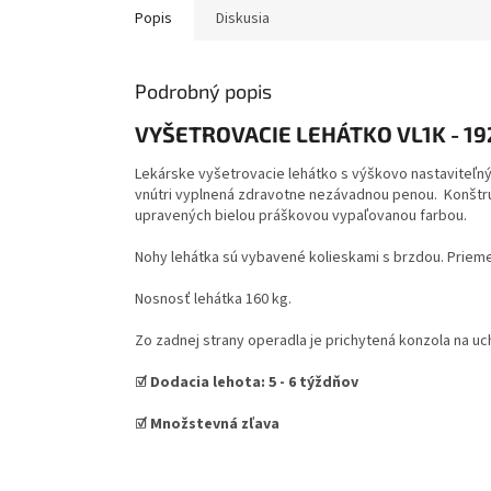
Popis
Diskusia
Podrobný popis
VYŠETROVACIE LEHÁTKO VL1K - 19
Lekárske vyšetrovacie lehátko s výškovo nastaviteľný
vnútri vyplnená zdravotne nezávadnou penou. Konštru
upravených bielou práškovou vypaľovanou farbou.
Nohy lehátka sú vybavené kolieskami s brzdou. Priem
Nosnosť lehátka 160 kg.
Zo zadnej strany operadla je prichytená konzola na uc
☑️ Dodacia lehota:
5
- 6 týždňov
☑️ Množstevná zľava