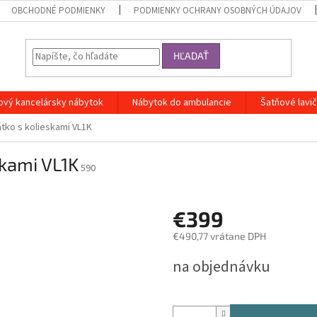
OBCHODNÉ PODMIENKY
PODMIENKY OCHRANY OSOBNÝCH ÚDAJOV
HĽADAŤ
ový kancelársky nábytok
Nábytok do ambulancie
Šatňové lavi
átko s kolieskami VL1K
skami VL1K
590
€399
€490,77 vrátane DPH
Jednotková
na objednávku
cena: