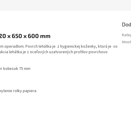
Dod
20 x 650 x 600 mm
Kate
Hmot
m operadlom. Povrch lehátka je z hygienickej koženky, ktorá je vo
kcia lehátka je z oceľových uzatvorených profilov povrchovo
er koliesok 75 mm
hytenie rolky papiera.