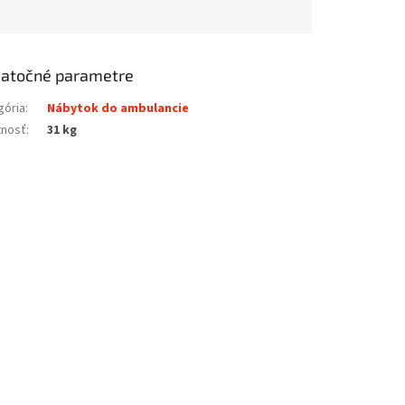
atočné parametre
gória
:
Nábytok do ambulancie
nosť
:
31 kg