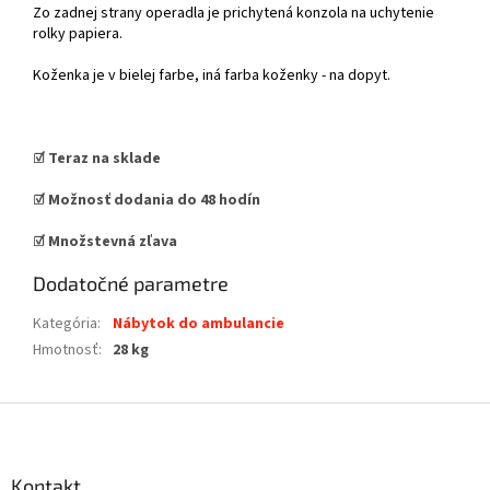
Zo zadnej strany operadla je prichytená konzola na uchytenie
rolky papiera.
Koženka je v bielej farbe, iná farba koženky - na dopyt.
☑️ Teraz na sklade
☑️
Možnosť dodania do 48 hodín
☑️ Množstevná zľava
Dodatočné parametre
Kategória
:
Nábytok do ambulancie
Hmotnosť
:
28 kg
Z
á
p
ä
Kontakt