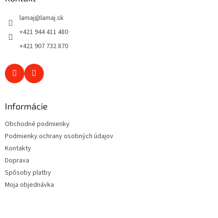
t
lamaj
@
lamaj.sk
i
e
+421 944 411 480
+421 907 732 870
Informácie
Obchodné podmienky
Podmienky ochrany osobných údajov
Kontakty
Doprava
Spôsoby platby
Moja objednávka