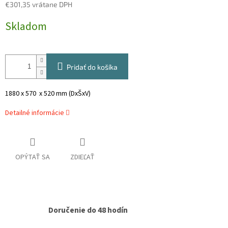
€301,35 vrátane DPH
Jednotková
Skladom
cena:
Pridať do košíka
1880 x 570 x 520 mm (DxŠxV)
Detailné informácie
OPÝTAŤ SA
ZDIEĽAŤ
Doručenie do 48 hodín