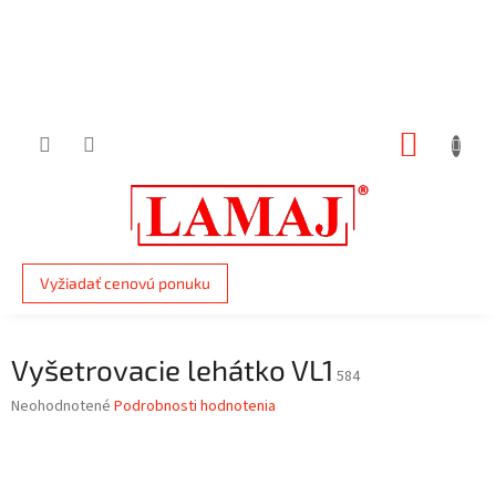
Prejsť
na
obsah
NÁKUP
KOŠÍK
Vyžiadať cenovú ponuku
Vyšetrovacie lehátko VL1
584
Priemerné
Neohodnotené
Podrobnosti hodnotenia
hodnotenie
produktu
je
0,0