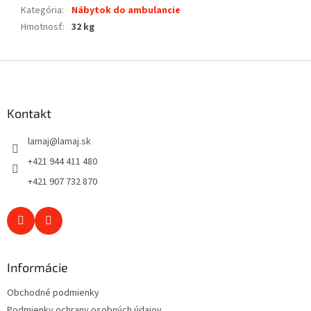
Kategória
:
Nábytok do ambulancie
Hmotnosť
:
32 kg
Z
á
p
ä
Kontakt
t
lamaj
@
lamaj.sk
i
e
+421 944 411 480
+421 907 732 870
Informácie
Obchodné podmienky
Podmienky ochrany osobných údajov