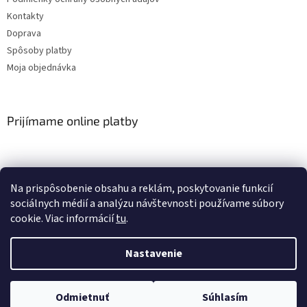
Kontakty
Doprava
Spôsoby platby
Moja objednávka
Prijímame online platby
Na prispôsobenie obsahu a reklám, poskytovanie funkcií
sociálnych médií a analýzu návštevnosti používame súbory
cookie. Viac informácií
tu
.
Vytvoril Shoptet
Nastavenie
Copyright 2026
LAMAJ, spol. s r.o.
. Všetky práva vyhradené.
Odmietnuť
Súhlasím
Upraviť nastavenie cookies