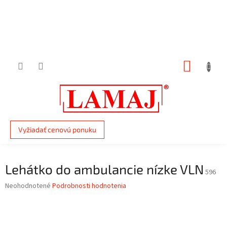
Prejsť
na
obsah
NÁKUP
KOŠÍK
Vyžiadať cenovú ponuku
Lehátko do ambulancie nízke VLN
596
Priemerné
Neohodnotené
Podrobnosti hodnotenia
hodnotenie
produktu
je
0,0