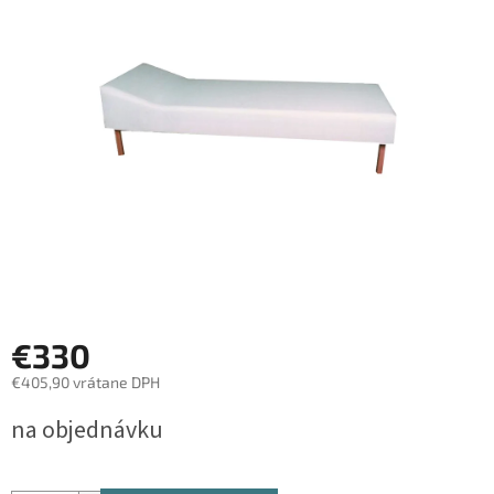
z
5
hviezdičiek.
€330
€405,90 vrátane DPH
Jednotková
na objednávku
cena: