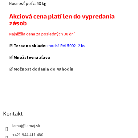
Nosnosť políc: 50 kg
Akciová cena platí len do vypredania
zásob
Najnižšia cena za posledných 30 dní
☑️
Teraz na sklade:
modrá RAL5002 -2 ks
☑️
Množstevná zľava
☑️ Možnosť dodania do 48 hodín
Z
á
p
ä
Kontakt
t
lamaj
@
lamaj.sk
i
e
+421 944 411 480