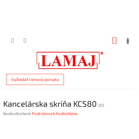
Prejsť
na
obsah
NÁKUP
KOŠÍK
Vyžiadať cenovú ponuku
Kancelárska skriňa KCS80
255
Priemerné
Neohodnotené
Podrobnosti hodnotenia
hodnotenie
produktu
je
0,0