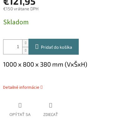
€121,95
€150 vrátane DPH
Jednotková
Skladom
cena:
Pridať do košíka
1000 x 800 x 380 mm (VxŠxH)
Detailné informácie
OPÝTAŤ SA
ZDIEĽAŤ