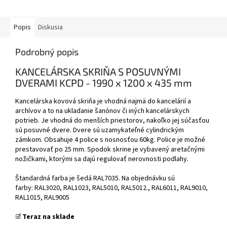
Popis
Diskusia
Podrobný popis
KANCELÁRSKA SKRIŇA S POSUVNÝMI
DVERAMI KCPD - 1990 x 1200 x 435 mm
Kancelárska kovová skriňa je vhodná najmä do kancelárií a
archívov a to na ukladanie šanónov či iných kancelárskych
potrieb. Je vhodná do menších priestorov, nakoľko jej súčasťou
sú posuvné dvere. Dvere sú uzamykateľné cylindrickým
zámkom. Obsahuje 4 police s nosnosťou 60kg. Police je možné
prestavovať po 25 mm. Spodok skrine je vybavený aretačnými
nožičkami, ktorými sa dajú regulovať nerovnosti podlahy.
Štandardná farba je šedá RAL7035. Na objednávku sú
farby: RAL3020, RAL1023, RAL5010, RAL5012., RAL6011, RAL9010,
RAL1015, RAL9005
☑️
Teraz na sklade