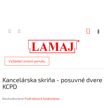
Prejsť
na
obsah
NÁKUP
KOŠÍK
Vyžiadať cenovú ponuku
Kancelárska skriňa - posuvné dvere
KCPD
Priemerné
Neohodnotené
Podrobnosti hodnotenia
hodnotenie