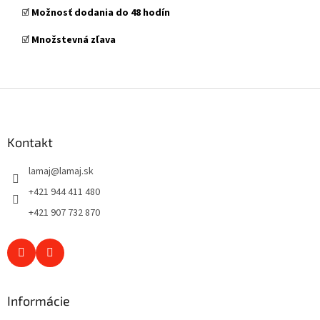
☑️
Možnosť dodania do 48 hodín
☑️
Množstevná zľava
Z
á
p
ä
Kontakt
t
lamaj
@
lamaj.sk
i
e
+421 944 411 480
+421 907 732 870
Informácie