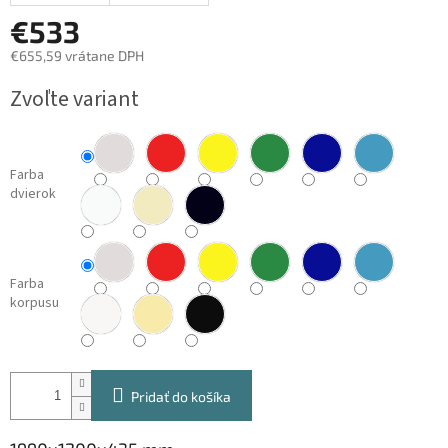
€533
€655,59 vrátane DPH
Jednotková
Zvoľte variant
cena:
Farba
dvierok
Farba
korpusu
Pridať do košíka