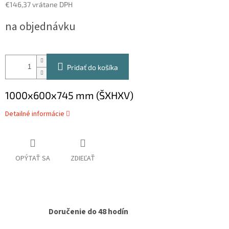
€146,37 vrátane DPH
Jednotková
na objednávku
cena:
Pridať do košíka
1000x600x745 mm (ŠXHXV)
Detailné informácie
OPÝTAŤ SA
ZDIEĽAŤ
Doručenie do 48 hodín