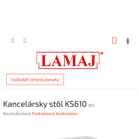
Prejsť
na
obsah
NÁKUP
KOŠÍK
Vyžiadať cenovú ponuku
Kancelársky stôl KS610
383
Priemerné
Neohodnotené
Podrobnosti hodnotenia
hodnotenie
produktu
je
0,0