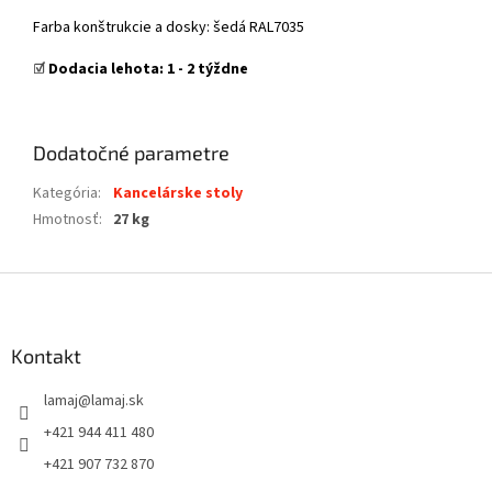
Farba konštrukcie a dosky: šedá RAL7035
☑️
Dodacia lehota: 1 - 2 týždne
Dodatočné parametre
Kategória
:
Kancelárske stoly
Hmotnosť
:
27 kg
Z
á
p
ä
Kontakt
t
lamaj
@
lamaj.sk
i
e
+421 944 411 480
+421 907 732 870