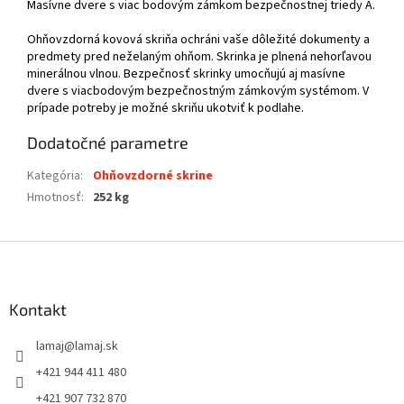
Masívne dvere s viac bodovým zámkom bezpečnostnej triedy A.
Ohňovzdorná kovová skriňa ochráni vaše dôležité dokumenty a
predmety pred neželaným ohňom. Skrinka je plnená nehorľavou
minerálnou vlnou. Bezpečnosť skrinky umocňujú aj masívne
dvere s viacbodovým bezpečnostným zámkovým systémom. V
prípade potreby je možné skriňu ukotviť k podlahe.
Dodatočné parametre
Kategória
:
Ohňovzdorné skrine
Hmotnosť
:
252 kg
Z
á
p
ä
Kontakt
t
lamaj
@
lamaj.sk
i
e
+421 944 411 480
+421 907 732 870