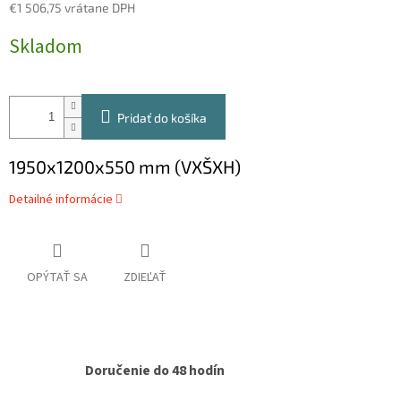
€1 506,75 vrátane DPH
Jednotková
Skladom
cena:
Pridať do košíka
1950x1200x550 mm (VXŠXH)
Detailné informácie
OPÝTAŤ SA
ZDIEĽAŤ
Doručenie do 48 hodín