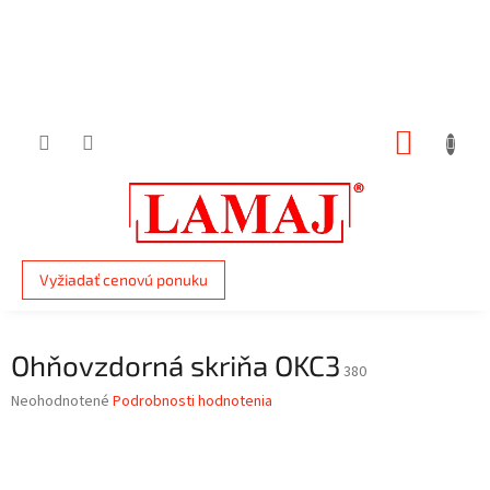
Prejsť
na
obsah
NÁKUP
KOŠÍK
Vyžiadať cenovú ponuku
Ohňovzdorná skriňa OKC3
380
Priemerné
Neohodnotené
Podrobnosti hodnotenia
hodnotenie
produktu
je
0,0