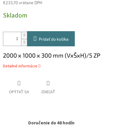
€233,70 vrátane DPH
Jednotková
Skladom
cena:
Pridať do košíka
2000 x 1000 x 300 mm (VxŠxH)/5 ZP
Detailné informácie
OPÝTAŤ SA
ZDIEĽAŤ
Doručenie do 48 hodín