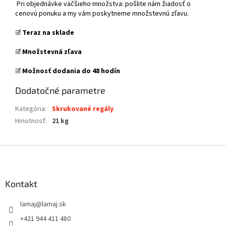
Pri objednávke väčšieho množstva: pošlite nám žiadosť o
cenovú ponuku a my vám poskytneme množstevnú zľavu.
☑️
Teraz na sklade
☑️
Množstevná zľava
☑️
Možnosť dodania do 48 hodín
Dodatočné parametre
Kategória
:
Skrukované regály
Hmotnosť
:
21 kg
Z
á
p
ä
Kontakt
t
lamaj
@
lamaj.sk
i
e
+421 944 411 480