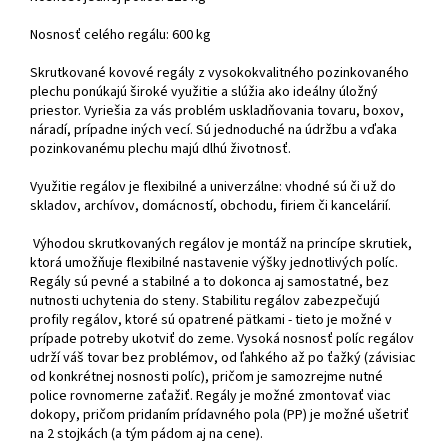
Nosnosť celého regálu: 600 kg
Skrutkované kovové regály z vysokokvalitného pozinkovaného
plechu ponúkajú široké využitie a slúžia ako ideálny úložný
priestor. Vyriešia za vás problém uskladňovania tovaru, boxov,
náradí, prípadne iných vecí. Sú jednoduché na údržbu a vďaka
pozinkovanému plechu majú dlhú životnosť.
Využitie regálov je flexibilné a univerzálne: vhodné sú či už do
skladov, archívov, domácností, obchodu, firiem či kancelárií.
Výhodou skrutkovaných regálov je montáž na princípe skrutiek,
ktorá umožňuje flexibilné nastavenie výšky jednotlivých políc.
Regály sú pevné a stabilné a to dokonca aj samostatné, bez
nutnosti uchytenia do steny. Stabilitu regálov zabezpečujú
profily regálov, ktoré sú opatrené pätkami - tieto je možné v
prípade potreby ukotviť do zeme. Vysoká nosnosť políc regálov
udrží váš tovar bez problémov, od ľahkého až po ťažký (závisiac
od konkrétnej nosnosti políc), pričom je samozrejme nutné
police rovnomerne zaťažiť. Regály je možné zmontovať viac
dokopy, pričom pridaním prídavného pola (PP) je možné ušetriť
na 2 stojkách (a tým pádom aj na cene).