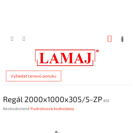
Prejsť
na
obsah
NÁKUP
KOŠÍK
Vyžiadať cenovú ponuku
Regál 2000x1000x305/5-ZP
458
Priemerné
Neohodnotené
Podrobnosti hodnotenia
hodnotenie
produktu
je
0,0