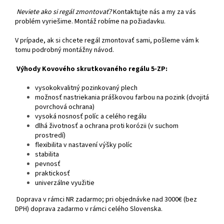
Neviete ako si regál zmontovať?
Kontaktujte nás a my za vás
problém vyriešime. Montáž robíme na požiadavku.
V prípade, ak si chcete regál zmontovať sami, pošleme vám k
tomu podrobný montážny návod.
Výhody Kovového skrutkovaného regálu 5-ZP:
vysokokvalitný pozinkovaný plech
možnosť nastriekania práškovou farbou na pozink (dvojitá
povrchová ochrana)
vysoká nosnosť políc a celého regálu
dlhá životnosť a ochrana proti korózii (v suchom
prostredí)
flexibilita v nastavení výšky políc
stabilita
pevnosť
praktickosť
univerzálne využitie
Doprava v rámci NR zadarmo; pri objednávke nad 3000€ (bez
DPH) doprava zadarmo v rámci celého Slovenska.