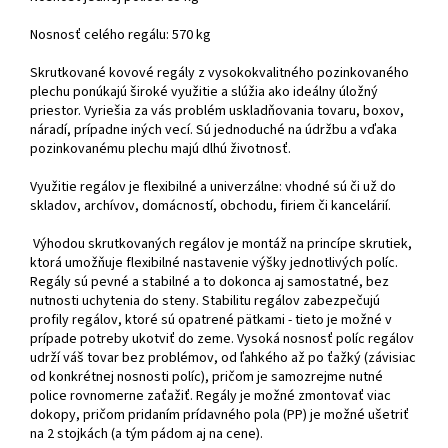
Nosnosť celého regálu: 570 kg
Skrutkované kovové regály z vysokokvalitného pozinkovaného
plechu ponúkajú široké využitie a slúžia ako ideálny úložný
priestor. Vyriešia za vás problém uskladňovania tovaru, boxov,
náradí, prípadne iných vecí. Sú jednoduché na údržbu a vďaka
pozinkovanému plechu majú dlhú životnosť.
Využitie regálov je flexibilné a univerzálne: vhodné sú či už do
skladov, archívov, domácností, obchodu, firiem či kancelárií.
Výhodou skrutkovaných regálov je montáž na princípe skrutiek,
ktorá umožňuje flexibilné nastavenie výšky jednotlivých políc.
Regály sú pevné a stabilné a to dokonca aj samostatné, bez
nutnosti uchytenia do steny. Stabilitu regálov zabezpečujú
profily regálov, ktoré sú opatrené pätkami - tieto je možné v
prípade potreby ukotviť do zeme. Vysoká nosnosť políc regálov
udrží váš tovar bez problémov, od ľahkého až po ťažký (závisiac
od konkrétnej nosnosti políc), pričom je samozrejme nutné
police rovnomerne zaťažiť. Regály je možné zmontovať viac
dokopy, pričom pridaním prídavného pola (PP) je možné ušetriť
na 2 stojkách (a tým pádom aj na cene).