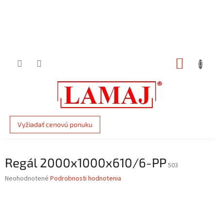
Prejsť
na
obsah
NÁKUP
KOŠÍK
Vyžiadať cenovú ponuku
Regál 2000x1000x610/6-PP
503
Priemerné
Neohodnotené
Podrobnosti hodnotenia
hodnotenie
produktu
je
0,0