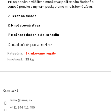
Pri objednávke väčšieho množstva: pošlite nám žiadosť o
cenovú ponuku a my vám poskytneme množstevnú zľavu.
☑️
Teraz na sklade
☑️
Množstevná zľava
☑️
Možnosť dodania do 48 hodín
Dodatočné parametre
Kategória
:
Skrukované regály
Hmotnosť
:
35 kg
Z
á
p
ä
Kontakt
t
lamaj
@
lamaj.sk
i
e
+421 944 411 480