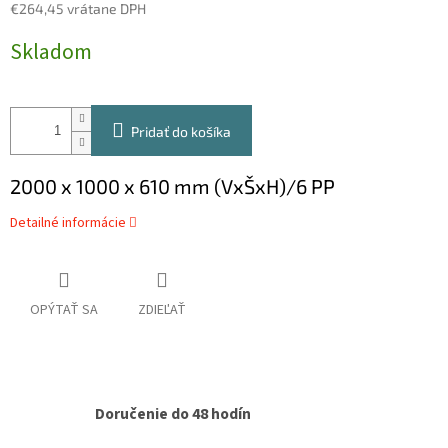
€264,45 vrátane DPH
Jednotková
Skladom
cena:
Pridať do košíka
2000 x 1000 x 610 mm (VxŠxH)/6 PP
Detailné informácie
OPÝTAŤ SA
ZDIEĽAŤ
Doručenie do 48 hodín