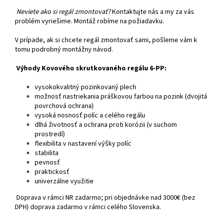
Neviete ako si regál zmontovať?
Kontaktujte nás a my za vás
problém vyriešime. Montáž robíme na požiadavku.
V prípade, ak si chcete regál zmontovať sami, pošleme vám k
tomu podrobný montážny návod.
Výhody Kovového skrutkovaného regálu 6-PP:
vysokokvalitný pozinkovaný plech
možnosť nastriekania práškovou farbou na pozink (dvojitá
povrchová ochrana)
vysoká nosnosť políc a celého regálu
dlhá životnosť a ochrana proti korózii (v suchom
prostredí)
flexibilita v nastavení výšky políc
stabilita
pevnosť
praktickosť
univerzálne využitie
Doprava v rámci NR zadarmo; pri objednávke nad 3000€ (bez
DPH) doprava zadarmo v rámci celého Slovenska.