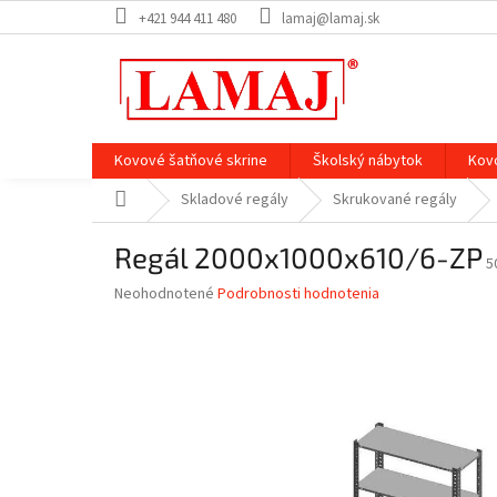
Prejsť
+421 944 411 480
lamaj@lamaj.sk
na
obsah
Kovové šatňové skrine
Školský nábytok
Kov
Domov
Skladové regály
Skrukované regály
Regál 2000x1000x610/6-ZP
5
Priemerné
Neohodnotené
Podrobnosti hodnotenia
hodnotenie
produktu
je
0,0
z
5
hviezdičiek.