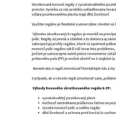
Skrutkované kovové regály z vysokokvalitného pozinko
priestor. Vyriešia za vás problém uskladňovania tovaru
vďaka pozinkovanému plechu majú dlhú životnosť.
Využitie regálov je flexibilné a univerzálne: vhodné sú 
Výhodou skrutkovaných regálov je montáž na princípe 
políc. Regály sú pevné a stabilné a to dokonca aj samo
zabezpečujú profily regálov, ktoré sú opatrené pätka
nosnosť políc regálov udrží váš tovar bez problémov, 
pričom je samozrejme nutné police rovnomerne zaťaži
prídavného pola (PP) je možné ušetriť na 2 stojkách (a
Neviete ako si regál zmontovať?
Kontaktujte nás a my
V prípade, ak si chcete regál zmontovať sami, pošl
Výhody Kovového skrutkovaného regálu 6-ZP:
vysokokvalitný pozinkovaný plech
možnosť nastriekania práškovou farbou na pozi
vysoká nosnosť políc a celého regálu
dlhá životnosť a ochrana proti korózii (v sucho