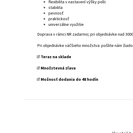
flexibilita v nastavení výšky políc
stabilita
pevnosť
praktickosť
univerzálne využitie
Doprava v rámci NR zadarmo; pri objednávke nad 3000
Pri objednávke väčšieho množstva: pošlite nám žiad
☑️
Teraz na sklade
☑️
Množstevná zľava
☑️
Možnosť dodania do 48 hodín
Z
á
p
ä
t