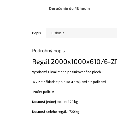
Doručenie do 48 hodín
Popis
Diskusia
Podrobný popis
Regál 2000x1000x610/6-Z
Vyrobený z kvalitného pozinkovaného plechu.
6-ZP = Základné pole so 4 stojkami a 6 policami
Počet políc: 6
Nosnosť jednej police: 120 kg
Nosnosť celého regálu: 720 kg