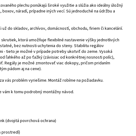
vaného plechu ponúkajú široké využitie a slúžia ako ideálny úložný
, boxov, náradí, prípadne iných vecí. Sú jednoduché na údržbu a
či už do skladov, archívov, domácností, obchodu, firiem či kancelárií.
skrutiek, ktorá umožňuje flexibilné nastavenie výšky jednotlivých
statné, bez nutnosti uchytenia do steny. Stabilitu regálov
mi - tieto je možné v prípade potreby ukotviť do zeme. Vysoká
od ľahkého až po ťažký (závisiac od konkrétnej nosnosti políc),
ť. Regály je možné zmontovať viac dokopy, pričom pridaním
 tým pádom aj na cene).
 za vás problém vyriešime. Montáž robíme na požiadavku.
eme vám k tomu podrobný montážny návod.
nk (dvojitá povrchová ochrana)
m prostredí)