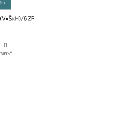
íka
 (VxŠxH)/6 ZP
ZDIEĽAŤ