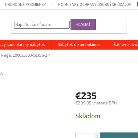
OBCHODNÉ PODMIENKY
PODMIENKY OCHRANY OSOBNÝCH ÚDAJOV
HĽADAŤ
ový kancelársky nábytok
Nábytok do ambulancie
Šatňové lavi
Regál 2000x1000x610/6-ZP
00
€235
€289,05 vrátane DPH
Jednotková
Skladom
cena: