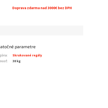
Doprava zdarma nad 3000€ bez DPH
atočné parametre
gória
:
Skrukované regály
nosť
:
38 kg