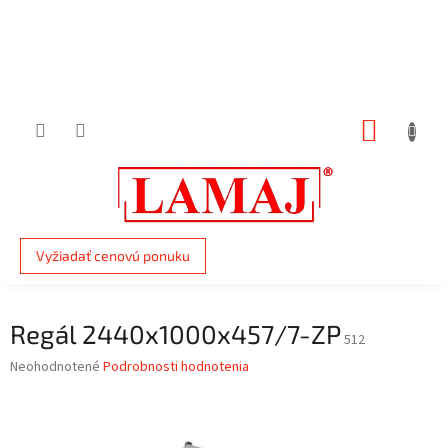
Prejsť
na
obsah
NÁKUP
KOŠÍK
Vyžiadať cenovú ponuku
Regál 2440x1000x457/7-ZP
512
Priemerné
Neohodnotené
Podrobnosti hodnotenia
hodnotenie
produktu
je
0,0