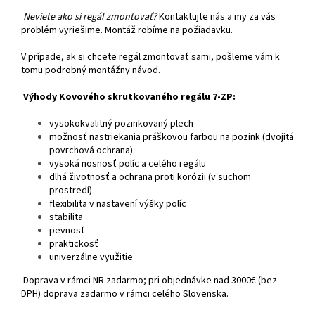
Neviete ako si regál zmontovať?
Kontaktujte nás a my za vás
problém vyriešime. Montáž robíme na požiadavku.
V prípade, ak si chcete regál zmontovať sami, pošleme vám k
tomu podrobný montážny návod.
Výhody Kovového skrutkovaného regálu 7-ZP:
vysokokvalitný pozinkovaný plech
možnosť nastriekania práškovou farbou na pozink (dvojitá
povrchová ochrana)
vysoká nosnosť políc a celého regálu
dlhá životnosť a ochrana proti korózii (v suchom
prostredí)
flexibilita v nastavení výšky políc
stabilita
pevnosť
praktickosť
univerzálne využitie
Doprava v rámci NR zadarmo; pri objednávke nad 3000€ (bez
DPH) doprava zadarmo v rámci celého Slovenska.