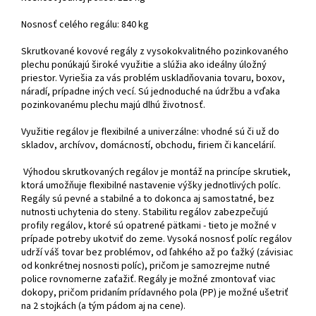
Nosnosť celého regálu: 840 kg
Skrutkované kovové regály z vysokokvalitného pozinkovaného
plechu ponúkajú široké využitie a slúžia ako ideálny úložný
priestor. Vyriešia za vás problém uskladňovania tovaru, boxov,
náradí, prípadne iných vecí. Sú jednoduché na údržbu a vďaka
pozinkovanému plechu majú dlhú životnosť.
Využitie regálov je flexibilné a univerzálne: vhodné sú či už do
skladov, archívov, domácností, obchodu, firiem či kancelárií.
Výhodou skrutkovaných regálov je montáž na princípe skrutiek,
ktorá umožňuje flexibilné nastavenie výšky jednotlivých políc.
Regály sú pevné a stabilné a to dokonca aj samostatné, bez
nutnosti uchytenia do steny. Stabilitu regálov zabezpečujú
profily regálov, ktoré sú opatrené pätkami - tieto je možné v
prípade potreby ukotviť do zeme. Vysoká nosnosť políc regálov
udrží váš tovar bez problémov, od ľahkého až po ťažký (závisiac
od konkrétnej nosnosti políc), pričom je samozrejme nutné
police rovnomerne zaťažiť. Regály je možné zmontovať viac
dokopy, pričom pridaním prídavného pola (PP) je možné ušetriť
na 2 stojkách (a tým pádom aj na cene).