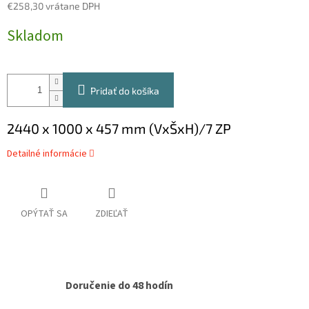
€258,30 vrátane DPH
Jednotková
Skladom
cena:
Pridať do košíka
2440 x 1000 x 457 mm (VxŠxH)/7 ZP
Detailné informácie
OPÝTAŤ SA
ZDIEĽAŤ
Doručenie do 48 hodín