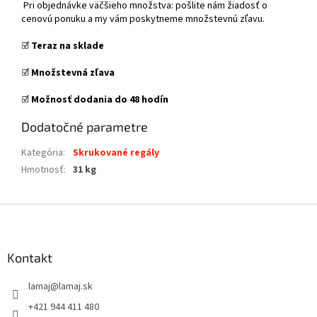
Pri objednávke väčšieho množstva: pošlite nám žiadosť o
cenovú ponuku a my vám poskytneme množstevnú zľavu.
☑️
Teraz na sklade
☑️
Množstevná zľava
☑️
Možnosť dodania do 48 hodín
Dodatočné parametre
Kategória
:
Skrukované regály
Hmotnosť
:
31 kg
Z
á
p
ä
Kontakt
t
lamaj
@
lamaj.sk
i
e
+421 944 411 480