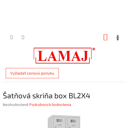
Prejsť
na
obsah
NÁKUP
KOŠÍK
Vyžiadať cenovú ponuku
Šatňová skriňa box BL2X4
Priemerné
Neohodnotené
Podrobnosti hodnotenia
hodnotenie
produktu
je
0,0