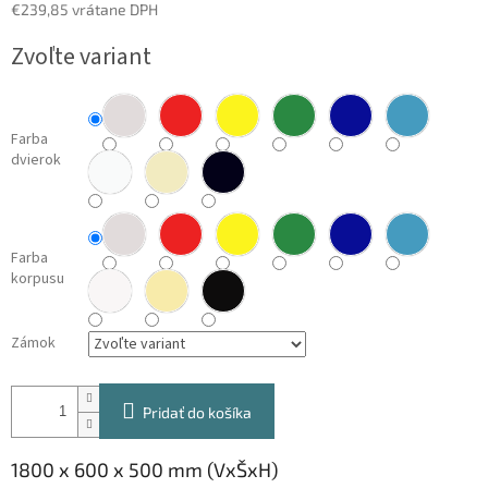
€239,85 vrátane DPH
Jednotková
Zvoľte variant
cena:
Farba
dvierok
Farba
korpusu
Zámok
Pridať do košíka
1800 x 600 x 500 mm (VxŠxH)