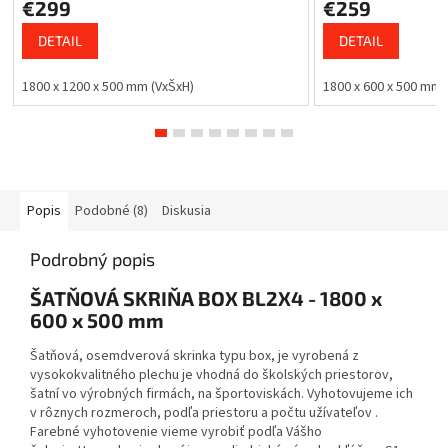
€299
€259
DETAIL
DETAIL
1800 x 1200 x 500 mm (VxŠxH)
1800 x 600 x 500 mm
Popis
Podobné (8)
Diskusia
Podrobný popis
ŠATŇOVÁ SKRIŇA BOX BL2X4 - 1800 x
600 x 500 mm
Šatňová, osemdverová skrinka typu box, je vyrobená z
vysokokvalitného plechu je vhodná do školských priestorov,
šatní vo výrobných firmách, na športoviskách. Vyhotovujeme ich
v rôznych rozmeroch, podľa priestoru a počtu užívateľov .
Farebné vyhotovenie vieme vyrobiť podľa Vášho