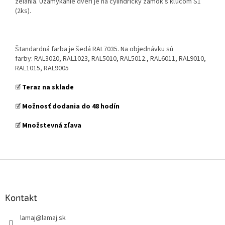
želania. Uzamykanie dverí je na cylindrický zámok s kľúčom S1
(2ks).
Štandardná farba je šedá RAL7035. Na objednávku sú
farby: RAL3020, RAL1023, RAL5010, RAL5012., RAL6011, RAL9010,
RAL1015, RAL9005
☑️
Teraz na sklade
☑️
Možnosť dodania do 48 hodín
☑️
Množstevná zľava
Z
á
p
ä
Kontakt
t
lamaj
@
lamaj.sk
i