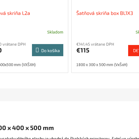
vá skriňa L2a
Šatňová skriňa box BL1X3
Skladom
S
0 vrátane DPH
€141,45 vrátane DPH
0
€115
Do košíka
DE
600x500 mm (VXŠXH)
1800 x 300 x 500 mm (VxŠxH)
00 x 400 x 500 mm
vysokokvalitného plechu je vhodná do školských priestorov, šatní vo výrob