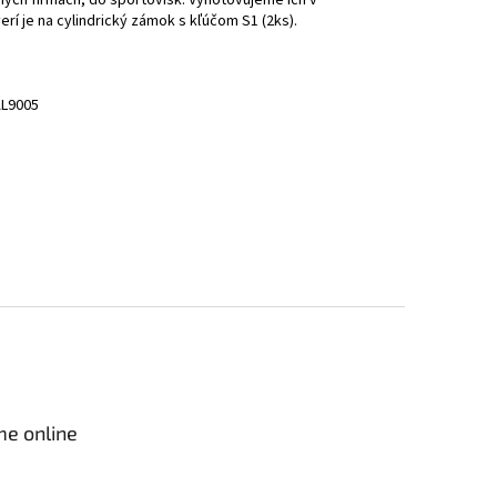
rí je na cylindrický zámok s kľúčom S1 (2ks).
AL9005
me online