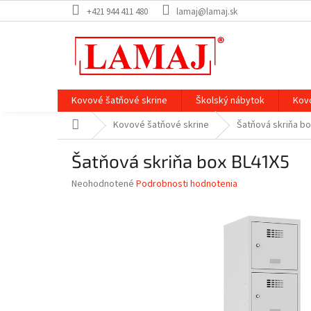
Prejsť
+421 944 411 480
lamaj@lamaj.sk
na
obsah
Kovové šatňové skrine
Školský nábytok
Kov
Domov
Kovové šatňové skrine
Šatňová skriňa b
Šatňová skriňa box BL41X5
Priemerné
Neohodnotené
Podrobnosti hodnotenia
hodnotenie
produktu
je
0,0
z
5
hviezdičiek.