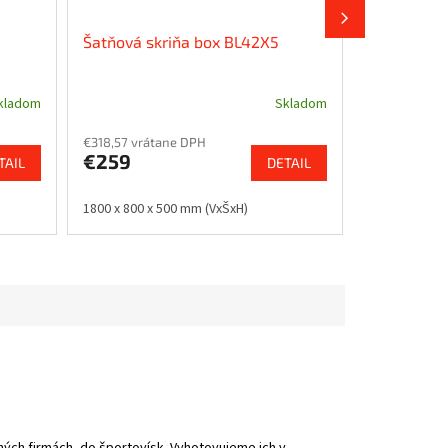
Šatňová skriňa box BL42X5
Šatňová sk
kladom
Skladom
€318,57 vrátane DPH
€215,25 vrát
€259
€175
TAIL
DETAIL
1800 x 800 x 500 mm (VxŠxH)
1800 x 600 x
ných firmách, do športovísk. Vyhotovujeme ich v