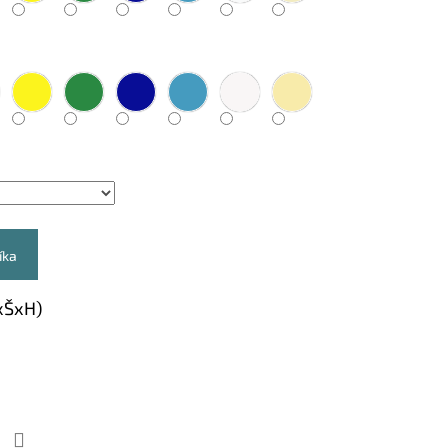
íka
xŠxH)