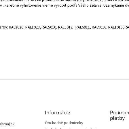
v . Farebné vyhotovenie vieme vyrobiť podľa Vášho želania. Uzamykanie dve
farby: RAL3020, RAL1023, RAL5010, RAL5012., RAL6011, RAL9010, RAL1015, R
Informácie
Prijíma
platby
Obchodné podmienky
@
lamaj.sk