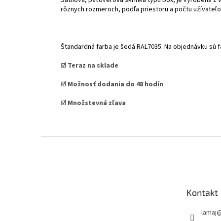
rôznych rozmeroch, podľa priestoru a počtu užívateľo
Štandardná farba je šedá RAL7035. Na objednávku sú 
☑️ Teraz na sklade
☑️
Možnosť dodania do 48 hodín
☑️ Množstevná zľava
Z
á
p
ä
t
Kontakt
i
e
lamaj