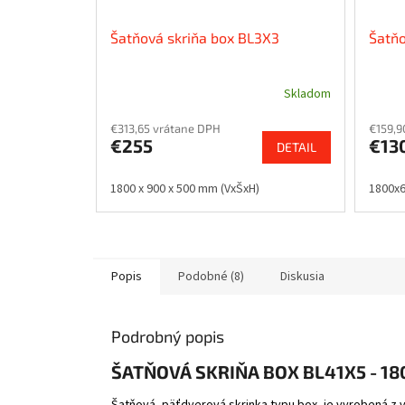
Šatňová skriňa box BL3X3
Šatňo
Skladom
€313,65 vrátane DPH
€159,9
€255
€13
DETAIL
1800 x 900 x 500 mm (VxŠxH)
1800x
Popis
Podobné (8)
Diskusia
Podrobný popis
ŠATŇOVÁ SKRIŇA BOX BL41X5 - 18
Šatňová, päťdverová skrinka typu box, je vyrobená z 