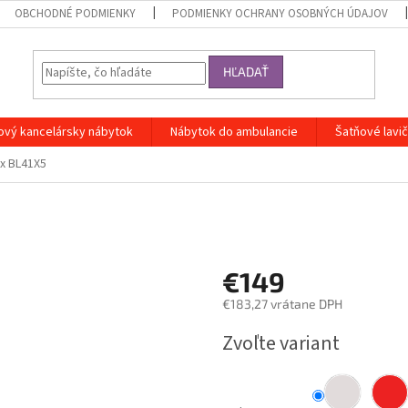
OBCHODNÉ PODMIENKY
PODMIENKY OCHRANY OSOBNÝCH ÚDAJOV
HĽADAŤ
ový kancelársky nábytok
Nábytok do ambulancie
Šatňové lavi
ox BL41X5
€149
€183,27 vrátane DPH
Jednotková
Zvoľte variant
cena: