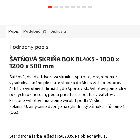
Popis
Podobné (8)
Diskusia
Podrobný popis
ŠATŇOVÁ SKRIŇA BOX BL4X5 - 1800 x
1200 x 500 mm
Šatňová, dvadsaťdverová skrinka typu box, je vyrobená z
vysokokvalitného plechu je vhodná do školských priestorov,
šatní vo výrobných firmách, do športovísk. Vyhotovujeme ich v
rôznych rozmeroch, podľa priestoru a počtu užívateľov .
Farebné vyhotovenie vieme vyrobiť podľa Vášho
želania. Uzamykanie dverí je na cylindrický zámok s kľúčom S1
(2ks).
Štandardná farba je šedá RAL7035. Na objednávku sú