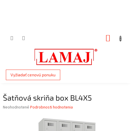
Prejsť
na
obsah
NÁKUP
KOŠÍK
Vyžiadať cenovú ponuku
Šatňová skriňa box BL4X5
Priemerné
Neohodnotené
Podrobnosti hodnotenia
hodnotenie
produktu
je
0,0