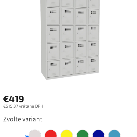
z
5
hviezdičiek.
€419
€515,37 vrátane DPH
Jednotková
Zvoľte variant
cena: