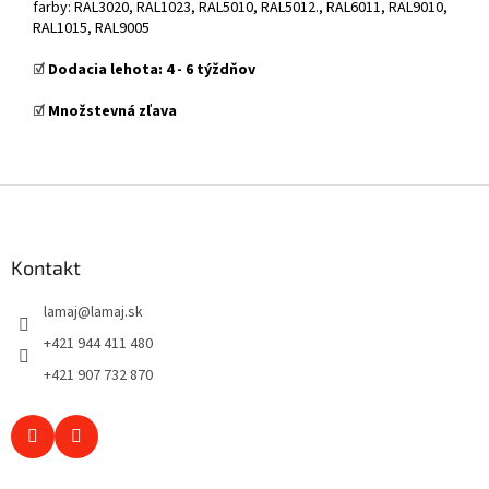
farby: RAL3020, RAL1023, RAL5010, RAL5012., RAL6011, RAL9010,
RAL1015, RAL9005
☑️
Dodacia lehota:
4
- 6 týždňov
☑️
Množstevná zľava
Z
á
p
ä
Kontakt
t
lamaj
@
lamaj.sk
i
e
+421 944 411 480
+421 907 732 870