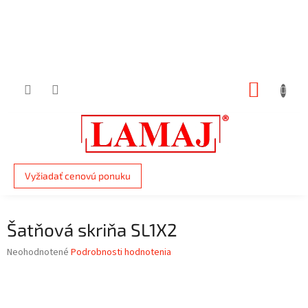
Prejsť
na
obsah
NÁKUP
KOŠÍK
Vyžiadať cenovú ponuku
Šatňová skriňa SL1X2
Priemerné
Neohodnotené
Podrobnosti hodnotenia
hodnotenie
produktu
je
0,0