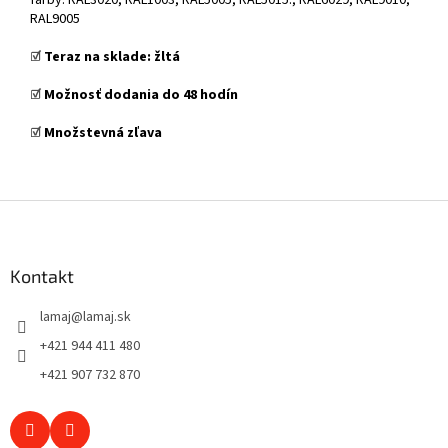
RAL9005
☑️
Teraz na sklade: žltá
☑️
Možnosť dodania do 48 hodín
☑️
Množstevná zľava
Z
á
p
ä
Kontakt
t
lamaj
@
lamaj.sk
i
e
+421 944 411 480
+421 907 732 870