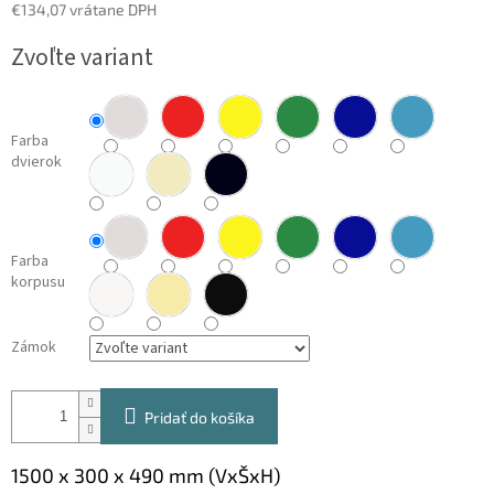
€134,07 vrátane DPH
Jednotková
Zvoľte variant
cena:
Farba
dvierok
Farba
korpusu
Zámok
Pridať do košíka
1500 x 300 x 490 mm (VxŠxH)