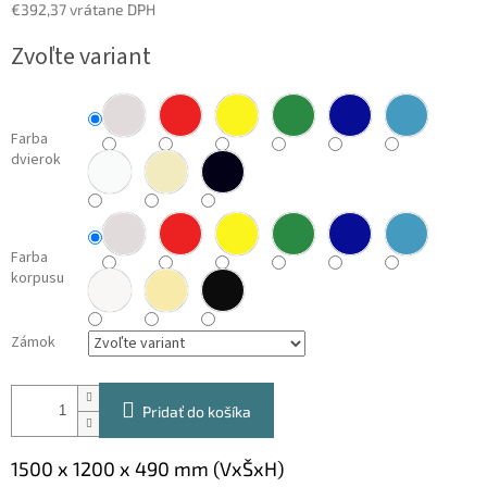
€392,37 vrátane DPH
Jednotková
Zvoľte variant
cena:
Farba
dvierok
Farba
korpusu
Zámok
Pridať do košíka
1500 x 1200 x 490 mm (VxŠxH)