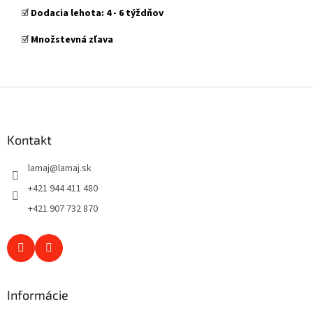
☑️
Dodacia lehota:
4
- 6 týždňov
☑️
Množstevná zľava
Z
á
p
ä
Kontakt
t
lamaj
@
lamaj.sk
i
e
+421 944 411 480
+421 907 732 870
Informácie