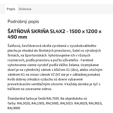
Popis
Diskusia
Podrobný popis
ŠATŇOVÁ SKRIŇA SL4X2 - 1500 x 1200 x
490 mm
Šatňová, šesťdverová skriňa vyrobená z vysokokvalitného
plechu je vhodná do školských priestorov, šatní vo výrobných
firmách, na športoviskách. Vyhotovujeme ich v rôznych
rozmeroch, podľa priestoru a počtu užívateľov . Farebné
vyhotovenie vieme vyrobiť podľa Vášho želania. Uzamykanie
dverí je na cylindrický zámok s kľúčom S1 (2ks), alebo otočným
zámkom K1 na visiaci zámok VZ (VZ nie je v základnej ponuke).
Kvôli dobrej cirkulácii vzduchu sú dvere vybavené
prevetrávacími ventilačnými otvormi. V každej skrinke je tyč s
háčikom na zavesenie odevu.
Štandardná farba je šedá RAL7035. Na objednávku sú
farby: RAL3020, RAL1003, RAL5005, RAL5015. RAL6029, RAL9010,
RAL9005