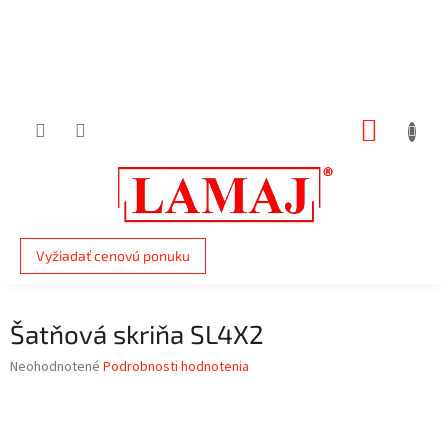
Prejsť
na
obsah
NÁKUP
KOŠÍK
Vyžiadať cenovú ponuku
Šatňová skriňa SL4X2
Priemerné
Neohodnotené
Podrobnosti hodnotenia
hodnotenie
produktu
je
0,0