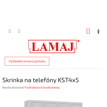
Prejsť
na
obsah
NÁKUP
KOŠÍK
Vyžiadať cenovú ponuku
Skrinka na telefóny KST4x5
Priemerné
Neohodnotené
Podrobnosti hodnotenia
hodnotenie
produktu
je
0,0