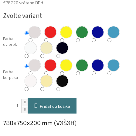
€787,20 vrátane DPH
Jednotková
Zvoľte variant
cena:
Farba
dvierok
Farba
korpusu
Pridať do košíka
780x750x200 mm (VXŠXH)