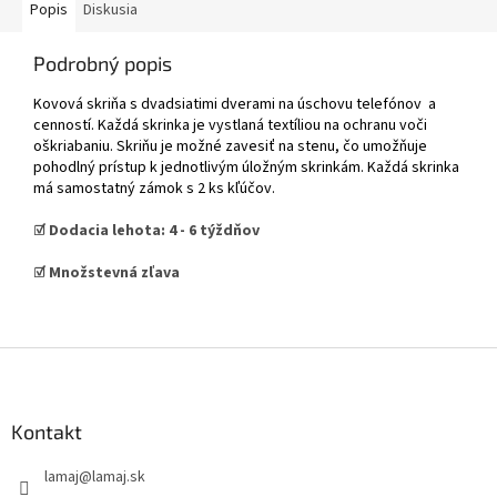
Popis
Diskusia
Podrobný popis
Kovová skriňa s dvadsiatimi dverami na úschovu telefónov a
cenností. Každá skrinka je vystlaná textíliou na ochranu voči
oškriabaniu. Skriňu je možné zavesiť na stenu, čo umožňuje
pohodlný prístup k jednotlivým úložným skrinkám. Každá skrinka
má samostatný zámok s 2 ks kľúčov.
☑️ Dodacia lehota: 4 - 6 týždňov
☑️ Množstevná zľava
Z
á
p
ä
Kontakt
t
lamaj
@
lamaj.sk
i