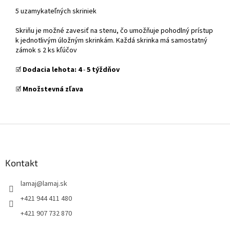
5 uzamykateľných skriniek
Skriňu je možné zavesiť na stenu, čo umožňuje pohodlný prístup
k jednotlivým úložným skrinkám. Každá skrinka má samostatný
zámok s 2 ks kľúčov
☑️
Dodacia lehota:
4
-
5
týždňov
☑️
Množstevná zľava
Z
á
p
ä
Kontakt
t
lamaj
@
lamaj.sk
i
e
+421 944 411 480
+421 907 732 870