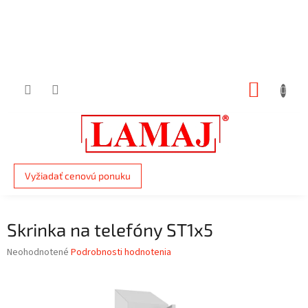
Prejsť
na
obsah
NÁKUP
KOŠÍK
Vyžiadať cenovú ponuku
Skrinka na telefóny ST1x5
Priemerné
Neohodnotené
Podrobnosti hodnotenia
hodnotenie
produktu
je
0,0