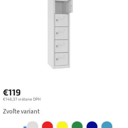
z
5
hviezdičiek.
€119
€146,37 vrátane DPH
Jednotková
Zvoľte variant
cena: