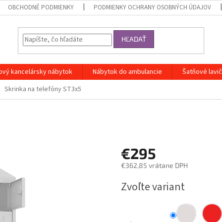
OBCHODNÉ PODMIENKY
PODMIENKY OCHRANY OSOBNÝCH ÚDAJOV
HĽADAŤ
ový kancelársky nábytok
Nábytok do ambulancie
Šatňové lavi
Skrinka na telefóny ST3x5
€295
€362,85 vrátane DPH
Jednotková
Zvoľte variant
cena: