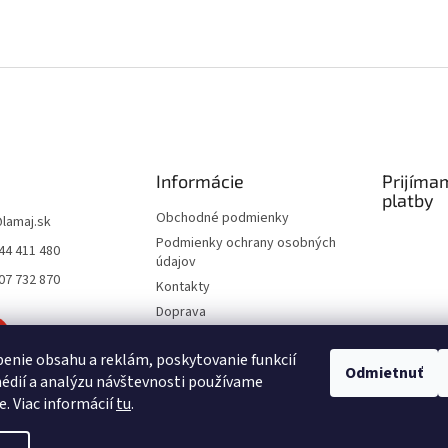
Informácie
Prijíma
platby
Obchodné podmienky
@
lamaj.sk
Podmienky ochrany osobných
44 411 480
údajov
07 732 870
Kontakty
Doprava
Spôsoby platby
enie obsahu a reklám, poskytovanie funkcií
Moja objednávka
Odmietnuť
édií a analýzu návštevnosti používame
e. Viac informácií
tu
.