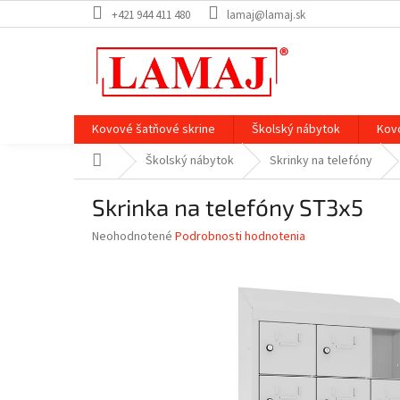
Prejsť
+421 944 411 480
lamaj@lamaj.sk
na
obsah
Kovové šatňové skrine
Školský nábytok
Kov
Domov
Školský nábytok
Skrinky na telefóny
Skrinka na telefóny ST3x5
Priemerné
Neohodnotené
Podrobnosti hodnotenia
hodnotenie
produktu
je
0,0
z
5
hviezdičiek.