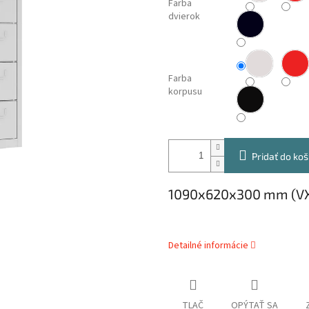
Farba
dvierok
Farba
korpusu
Pridať do koš
1090x620x300 mm (V
Detailné informácie
TLAČ
OPÝTAŤ SA