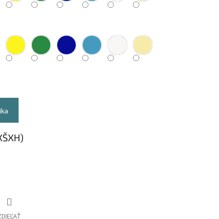
íka
XŠXH)
ZDIEĽAŤ