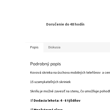
Doručenie do 48 hodín
Popis
Diskusia
Podrobný popis
Kovová skrinka na úschovu mobilných telefónov a cen
15 uzamykateľných skriniek
Skriňu je možné zavesiť na stenu, čo umožňuje pohodl
☑️
Dodacia lehota:
4 - 6 týždňov
☑️
Množstevná zľava