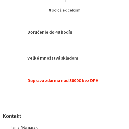
8
položiek celkom
O
v
l
á
Doručenie do 48 hodín
d
a
c
i
e
Veľké množstvá skladom
p
r
v
k
Doprava zdarma nad 3000€ bez DPH
y
v
ý
Z
p
á
i
p
s
ä
Kontakt
u
t
lamaj
@
lamaj.sk
i