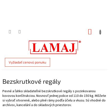
Prejsť
na
obsah
NÁKUP
KOŠÍK
Vyžiadať cenovú ponuku
Bezskrutkové regály
Pevné a ľahko skladateľné bezskrutkové regály s pozinkovanou
kovovou konštrukciou. Nosnosť jednej police od 110 do 150 kg. Môžete
si vybrať otvorené, alebo plné rámy podľa účelu a vkusu. Sú vhodné do
archívov, kancelárií a do skladových priestorov.