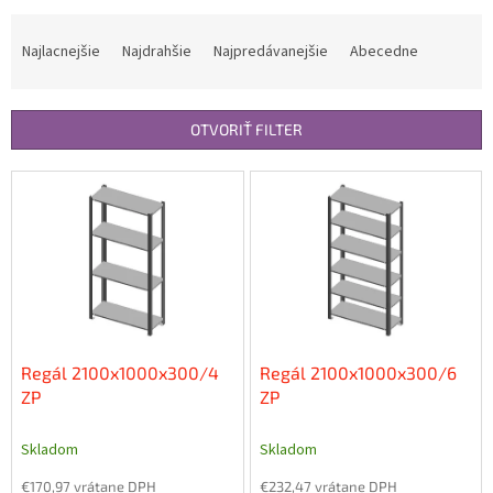
R
a
Najlacnejšie
Najdrahšie
Najpredávanejšie
Abecedne
d
e
n
OTVORIŤ FILTER
i
e
V
p
ý
r
p
o
i
d
s
u
p
k
r
t
o
o
d
Regál 2100x1000x300/4
Regál 2100x1000x300/6
v
u
ZP
ZP
k
t
Skladom
Skladom
o
€170,97 vrátane DPH
€232,47 vrátane DPH