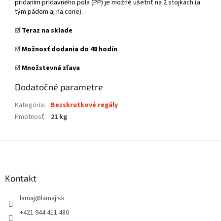
pridaním prídavného pola (PP) je možné ušetriť na 2 stojkách (a
tým pádom aj na cene).
☑️
Teraz na sklade
☑️
Možnosť dodania do 48 hodín
☑️
Množstevná zľava
Dodatočné parametre
Kategória
:
Bezskrutkové regály
Hmotnosť
:
21 kg
Z
á
p
ä
Kontakt
t
lamaj
@
lamaj.sk
i
e
+421 944 411 480