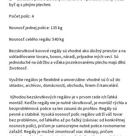
byť aj s plnými plechmi.
Počet políc: 4
Nosnosť jednej police: 135 kg
Nosnosť celého regálu: 540 kg
Bezskrutkové kovové regály sú vhodné ako úložný priestor a na
uskladňovanie tovaru, boxov, náradí, prípadne iných vecí. Sú
jednoduché na údržbu a vďaka pozinkovanému plechu majú dlhú
životnosť.
Využitie regálov je flexibilné a univerzálne: vhodné sú či už do
skladov, archívov, domácností, obchodu, firiem či kancelárií.
Výhodou bezskrutkových regálov je v prvom rade ich ľahká
montáž. Keďže regály nie je nutné skrutkovať, je montáž rýchla a
bezproblémová: police sa len zasunú do profilov. Regály sú
pevné a stabilné. Vysoká nosnosť políc regálov udrží váš tovar
bez problémov, od ľahkého až po ťažký (závisiac od konkrétnej
nosnosti políc), pričom je samozrejme nutné police rovnomerne
zaťažiť. Regály je možné zmontovať viac dokopy, pričom