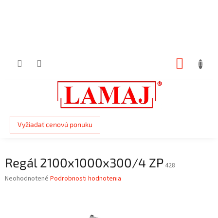
Prejsť
na
obsah
NÁKUP
KOŠÍK
Vyžiadať cenovú ponuku
Regál 2100x1000x300/4 ZP
428
Priemerné
Neohodnotené
Podrobnosti hodnotenia
hodnotenie
produktu
je
0,0