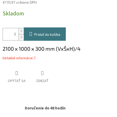
€170,97 vrátane DPH
Jednotková
Skladom
cena:
Pridať do košíka
2100 x 1000 x 300 mm (VxŠxH)/4
Detailné informácie
OPÝTAŤ SA
ZDIEĽAŤ
Doručenie do 48 hodín