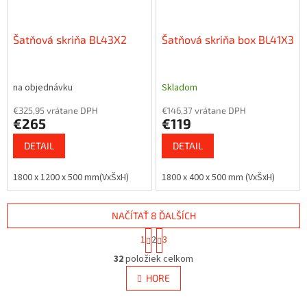
Šatňová skriňa BL43X2
Šatňová skriňa box BL41X3
na objednávku
Skladom
€325,95 vrátane DPH
€146,37 vrátane DPH
€265
€119
DETAIL
DETAIL
1800 x 1200 x 500 mm(VxŠxH)
1800 x 400 x 500 mm (VxŠxH)
NAČÍTAŤ 8 ĎALŠÍCH
S
1
2
3
t
O
r
32
položiek celkom
v
á
l
HORE
n
á
k
d
o