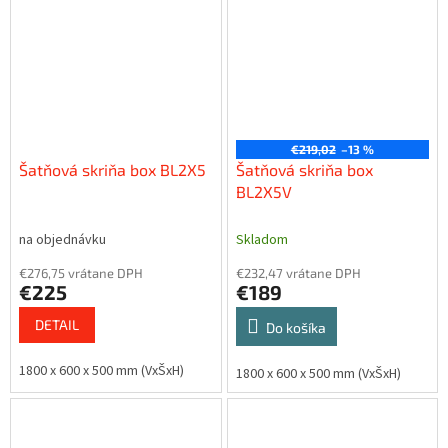
€219,02
–13 %
Šatňová skriňa box BL2X5
Šatňová skriňa box
BL2X5V
na objednávku
Skladom
€276,75 vrátane DPH
€232,47 vrátane DPH
€225
€189
DETAIL
Do košíka
1800 x 600 x 500 mm (VxŠxH)
1800 x 600 x 500 mm (VxŠxH)