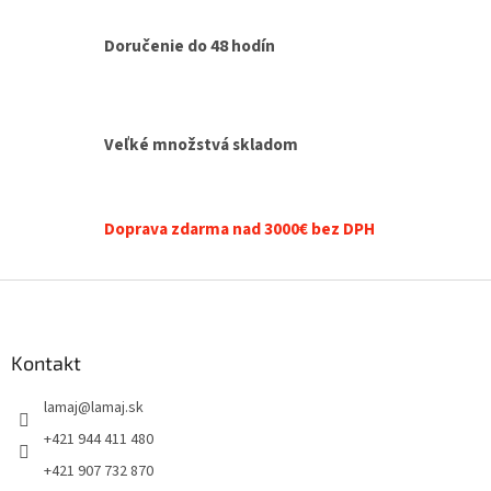
v
a
a
c
Doručenie do 48 hodín
n
i
i
e
e
p
r
v
Veľké množstvá skladom
k
y
v
ý
Doprava zdarma nad 3000€ bez DPH
p
i
s
Z
u
á
p
ä
Kontakt
t
lamaj
@
lamaj.sk
i
e
+421 944 411 480
+421 907 732 870