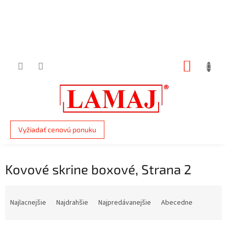
Prejsť
na
obsah
NÁKUP
KOŠÍK
Vyžiadať cenovú ponuku
Kovové skrine boxové
, Strana 2
R
a
Najlacnejšie
Najdrahšie
Najpredávanejšie
Abecedne
d
e