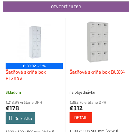
n
OTVORIŤ FILTER
i
e
V
p
ý
r
p
o
i
d
s
u
p
k
r
t
o
€189,02
–5 %
o
d
Šatňová skriňa box
Šatňová skriňa box BL3X4
v
u
BL2X4V
k
t
Skladom
na objednávku
o
€218,94 vrátane DPH
€383,76 vrátane DPH
v
€178
€312
DETAIL
Do košíka
1800 x 900 x 500 mm (VxŠxH)