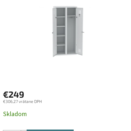
z
5
hviezdičiek.
€249
€306,27 vrátane DPH
Jednotková
Skladom
cena: