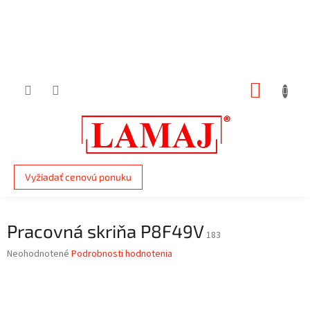
Prejsť
na
obsah
NÁKUP
KOŠÍK
Vyžiadať cenovú ponuku
Pracovná skriňa P8F49V
183
Priemerné
Neohodnotené
Podrobnosti hodnotenia
hodnotenie
produktu
je
0,0