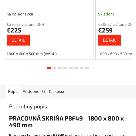
na objednávku
Skladom
€276,75 vrátane DPH
€318,57 vrátane DPH
€225
€259
DETAIL
DETAIL
1800 x 600 x 500 mm (VxŠxH)
1800 x 600 x 500 mm
Popis
Podobné (8)
Diskusia
Podrobný popis
PRACOVNÁ SKRIŇA P8F49 - 1800 x 800 x
490 mm
Pracovná kovová skriňa P8F49 je vhodná na ukladanie čistiacich