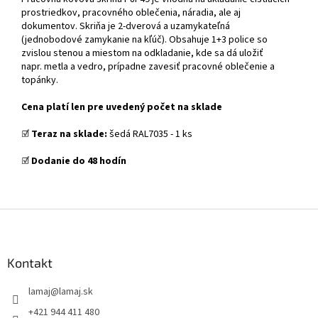
prostriedkov, pracovného oblečenia, náradia, ale aj
dokumentov. Skriňa je 2-dverová a uzamykateľná
(jednobodové zamykanie na kľúč). Obsahuje 1+3 police so
zvislou stenou a miestom na odkladanie, kde sa dá uložiť
napr. metla a vedro, prípadne zavesiť pracovné oblečenie a
topánky.
Cena platí len pre uvedený počet na sklade
☑️
Teraz na sklade:
šedá RAL7035 - 1 ks
☑️
Dodanie do 48 hodín
Z
á
p
ä
Kontakt
t
lamaj
@
lamaj.sk
i
e
+421 944 411 480