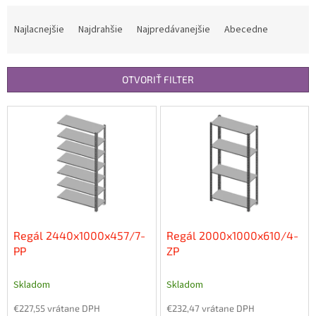
R
a
Najlacnejšie
Najdrahšie
Najpredávanejšie
Abecedne
d
e
n
OTVORIŤ FILTER
i
e
V
p
ý
r
p
o
i
d
s
u
p
k
r
t
o
o
d
Regál 2440x1000x457/7-
Regál 2000x1000x610/4-
v
u
PP
ZP
k
t
Skladom
Skladom
o
€227,55 vrátane DPH
€232,47 vrátane DPH
v