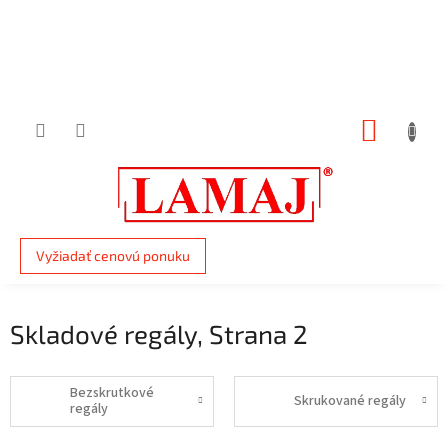
Prejsť
na
obsah
NÁKUP
KOŠÍK
Vyžiadať cenovú ponuku
Skladové regály
, Strana 2
Bezskrutkové
Skrukované regály
regály