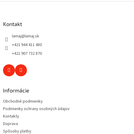
s
Z
u
á
p
ä
Kontakt
t
lamaj
@
lamaj.sk
i
e
+421 944 411 480
+421 907 732 870
Informácie
Obchodné podmienky
Podmienky ochrany osobných údajov
Kontakty
Doprava
Spôsoby platby