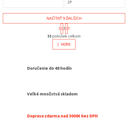
ZP
NAČÍTAŤ 9 ĎALŠÍCH
S
1
2
3
t
O
r
33
položiek celkom
v
á
l
HORE
n
á
k
d
o
v
a
a
c
Doručenie do 48 hodín
n
i
i
e
e
p
r
v
Veľké množstvá skladom
k
y
v
ý
Doprava zdarma nad 3000€ bez DPH
p
i