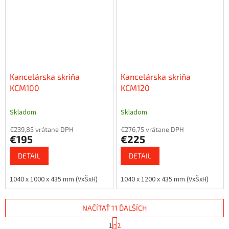
Kancelárska skriňa
Kancelárska skriňa
KCM100
KCM120
Skladom
Skladom
€239,85 vrátane DPH
€276,75 vrátane DPH
€195
€225
DETAIL
DETAIL
1040 x 1000 x 435 mm (VxŠxH)
1040 x 1200 x 435 mm (VxŠxH)
NAČÍTAŤ 11 ĎALŠÍCH
S
1
2