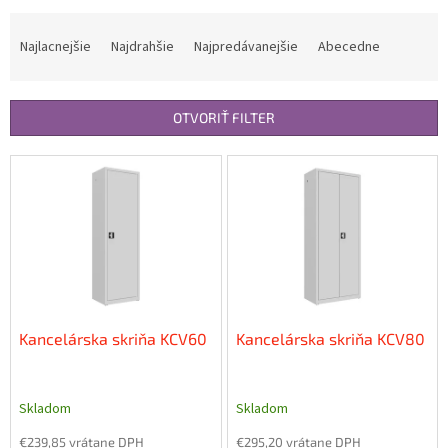
R
a
Najlacnejšie
Najdrahšie
Najpredávanejšie
Abecedne
d
e
n
OTVORIŤ FILTER
i
e
V
p
ý
r
p
o
i
d
s
u
p
k
r
t
o
o
d
Kancelárska skriňa KCV60
Kancelárska skriňa KCV80
v
u
k
t
Skladom
Skladom
o
€239,85 vrátane DPH
€295,20 vrátane DPH