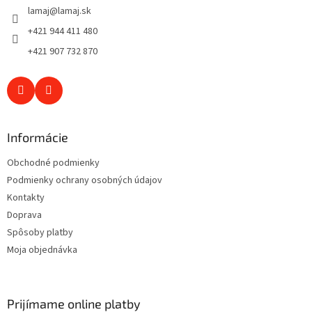
lamaj
@
lamaj.sk
i
e
+421 944 411 480
+421 907 732 870
Informácie
Obchodné podmienky
Podmienky ochrany osobných údajov
Kontakty
Doprava
Spôsoby platby
Moja objednávka
Prijímame online platby