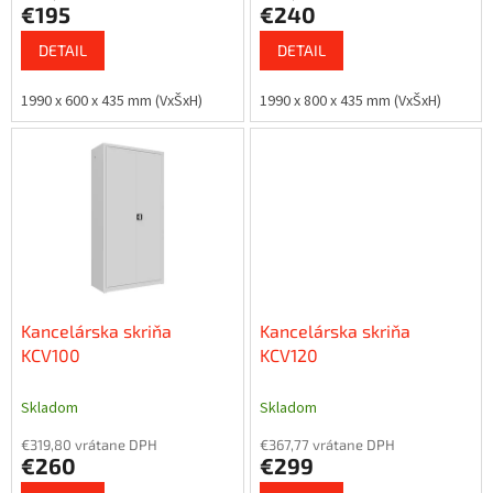
v
€195
€240
DETAIL
DETAIL
1990 x 600 x 435 mm (VxŠxH)
1990 x 800 x 435 mm (VxŠxH)
Kancelárska skriňa
Kancelárska skriňa
KCV100
KCV120
Skladom
Skladom
€319,80 vrátane DPH
€367,77 vrátane DPH
€260
€299