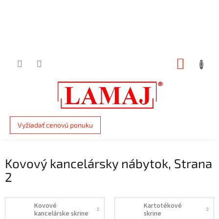
Prejsť
na
obsah
NÁKUP
KOŠÍK
Vyžiadať cenovú ponuku
Kovový kancelársky nábytok
, Strana
2
Kovové
Kartotékové
kancelárske skrine
skrine