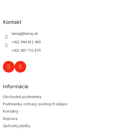
s
Z
u
á
p
ä
Kontakt
t
lamaj
@
lamaj.sk
i
e
+421 944 411 480
+421 907 732 870
Informácie
Obchodné podmienky
Podmienky ochrany osobných údajov
Kontakty
Doprava
Spôsoby platby