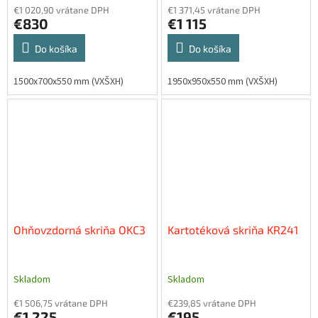
€1 020,90 vrátane DPH
€1 371,45 vrátane DPH
€830
€1 115
Do košíka
Do košíka
1500x700x550 mm (VXŠXH)
1950x950x550 mm (VXŠXH)
Ohňovzdorná skriňa OKC3
Kartotéková skriňa KR241
Skladom
Skladom
€1 506,75 vrátane DPH
€239,85 vrátane DPH
€1 225
€195