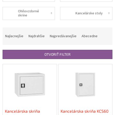
Ohňovzdorné
Kancelárske stoly
skrine
R
a
Najlacnejšie
Najdrahšie
Najpredávanejšie
Abecedne
d
e
n
OTVORIŤ FILTER
i
e
V
p
ý
r
p
o
i
d
s
u
p
k
r
t
o
o
d
Kancelárska skriňa
Kancelárska skriňa KCS60
v