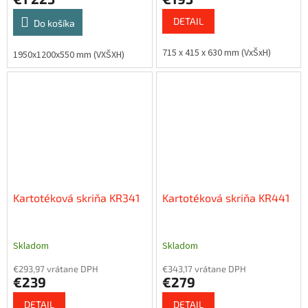
DETAIL
Do košíka
715 x 415 x 630 mm (VxŠxH)
1950x1200x550 mm (VXŠXH)
Kartotéková skriňa KR341
Kartotéková skriňa KR441
Skladom
Skladom
€293,97 vrátane DPH
€343,17 vrátane DPH
€239
€279
DETAIL
DETAIL