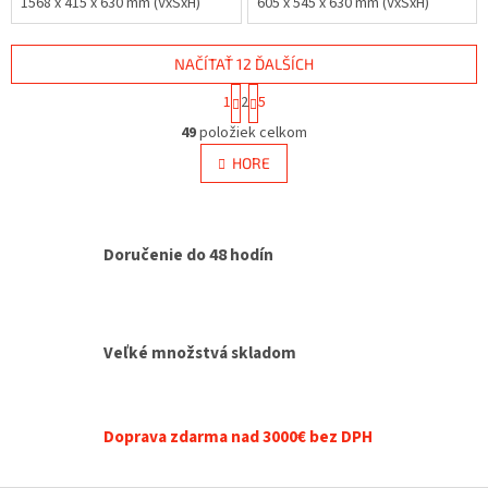
1568 x 415 x 630 mm (VxŠxH)
605 x 545 x 630 mm (VxŠxH)
NAČÍTAŤ 12 ĎALŠÍCH
S
1
2
5
t
O
r
49
položiek celkom
v
á
l
HORE
n
á
k
d
o
v
a
a
c
Doručenie do 48 hodín
n
i
i
e
e
p
r
v
Veľké množstvá skladom
k
y
v
ý
Doprava zdarma nad 3000€ bez DPH
p
i