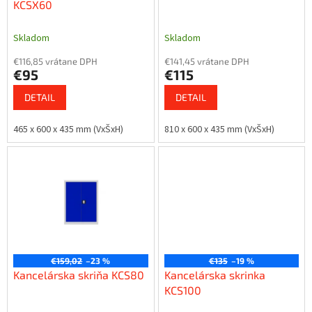
u
KCSX60
k
t
Skladom
Skladom
o
€116,85 vrátane DPH
€141,45 vrátane DPH
v
€95
€115
DETAIL
DETAIL
465 x 600 x 435 mm (VxŠxH)
810 x 600 x 435 mm (VxŠxH)
€159,02
–23 %
€135
–19 %
Kancelárska skriňa KCS80
Kancelárska skrinka
KCS100