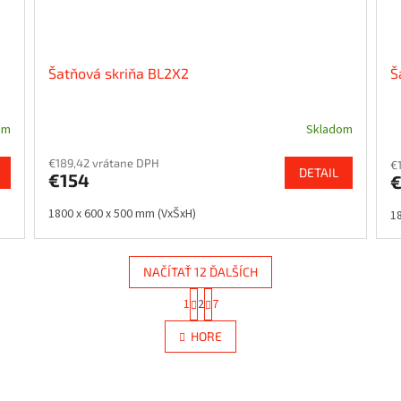
Šatňová skriňa BL2X2
Š
om
Skladom
€189,42 vrátane DPH
€
DETAIL
€154
€
1800 x 600 x 500 mm (VxŠxH)
1
NAČÍTAŤ 12 ĎALŠÍCH
S
1
2
7
O
t
r
v
HORE
á
l
n
á
k
d
o
a