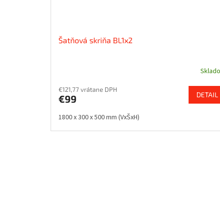
Šatňová skriňa BL1x2
Sklad
€121,77 vrátane DPH
DETAIL
€99
1800 x 300 x 500 mm (VxŠxH)