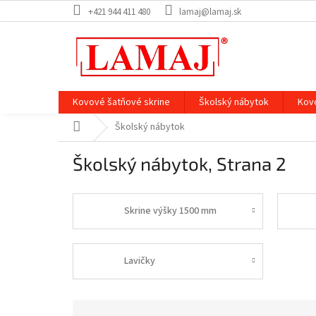
Prejsť
+421 944 411 480
lamaj@lamaj.sk
na
obsah
Kovové šatňové skrine
Školský nábytok
Kov
Domov
Školský nábytok
Školský nábytok
, Strana 2
Skrine výšky 1500 mm
Lavičky
R