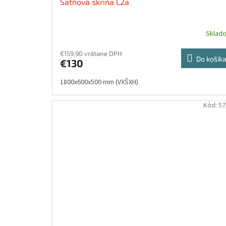
Šatňová skriňa L2a
Sklad
€159,90 vrátane DPH
Do košík
€130
1800x600x500 mm (VXŠXH)
Kód:
57