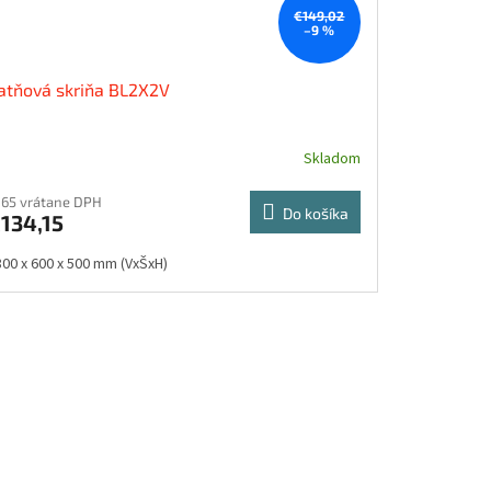
€149,02
–9 %
atňová skriňa BL2X2V
Skladom
165 vrátane DPH
Do košíka
134,15
800 x 600 x 500 mm (VxŠxH)