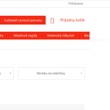
KONTAKTY
DOPRAVA
SPÔSOBY PLATBY
Prihlásenie
MOJA OBJEDNÁV
NÁKUPNÝ
Prázdny košík
Vyžiadať cenovú ponuku
KOŠÍK
čky
Skladové regály
Dielenský nábytok
Bezpečnostné tr
y
Skrinky na telefóny