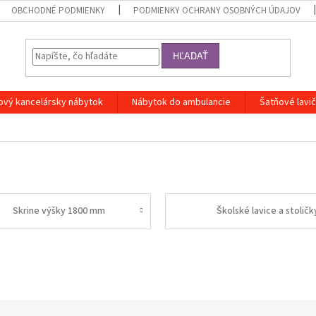
OBCHODNÉ PODMIENKY
PODMIENKY OCHRANY OSOBNÝCH ÚDAJOV
HĽADAŤ
ový kancelársky nábytok
Nábytok do ambulancie
Šatňové lavi
Skrine výšky 1800 mm
Školské lavice a stoličk