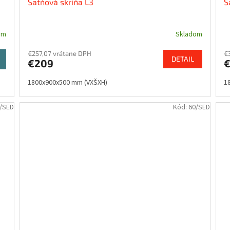
Šatňová skriňa L3
Š
om
Skladom
€257,07 vrátane DPH
€
DETAIL
a
€209
1800x900x500 mm (VXŠXH)
1
/SED
Kód:
60/SED