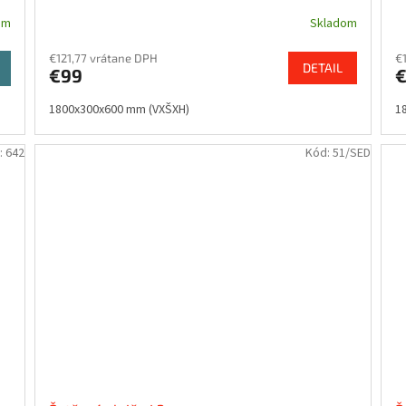
om
Skladom
€121,77 vrátane DPH
€
DETAIL
a
€99
€
1800x300x600 mm (VXŠXH)
1
:
642
Kód:
51/SED