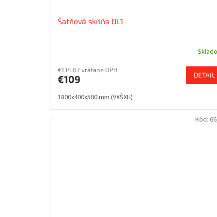
Šatňová skriňa DL1
Sklad
€134,07 vrátane DPH
DETAIL
€109
1800x400x500 mm (VXŠXH)
Kód:
66