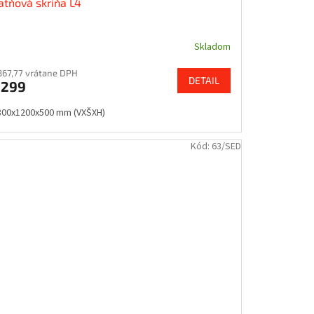
atňová skriňa L4
Skladom
367,77 vrátane DPH
DETAIL
€299
800x1200x500 mm (VXŠXH)
Kód:
63/SED