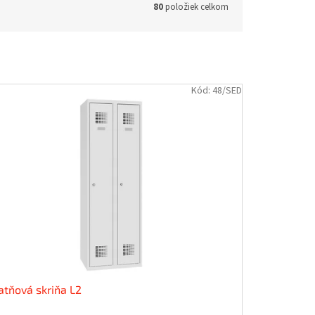
80
položiek celkom
Kód:
48/SED
atňová skriňa L2