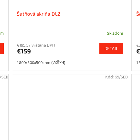
Šatňová skriňa DL2
Š
om
Skladom
€195,57 vrátane DPH
€
DETAIL
€159
1800x800x500 mm (VXŠXH)
1
/SED
Kód:
69/SED