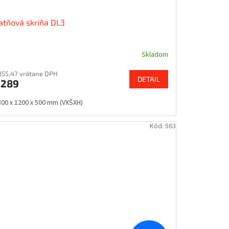
atňová skriňa DL3
Skladom
355,47 vrátane DPH
DETAIL
€289
800 x 1200 x 500 mm (VXŠXH)
Kód:
563