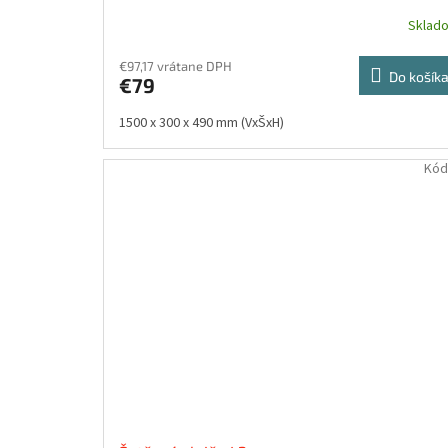
Sklad
€97,17 vrátane DPH
Do košík
€79
1500 x 300 x 490 mm (VxŠxH)
Kód