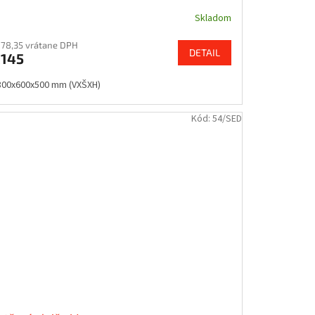
Skladom
178,35 vrátane DPH
DETAIL
145
800x600x500 mm (VXŠXH)
Kód:
54/SED