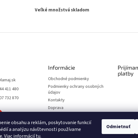
v
c
a
Veľké množstvá skladom
i
n
e
i
e
p
r
v
k
y
v
ý
p
Informácie
Prijíma
i
platby
s
Obchodné podmienky
u
@
lamaj.sk
Podmienky ochrany osobných
44 411 480
údajov
07 732 870
Kontakty
Doprava
Spôsoby platby
enie obsahu a reklám, poskytovanie funkcií
Moja objednávka
Odmietnuť
édií a analýzu návštevnosti používame
e. Viac informácií
tu
.